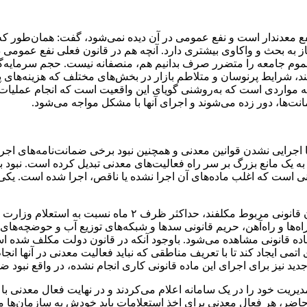
ع معدندار است و نفع عمومی در آن دیده نمی‌شود، گفت: همان‌طور که ا
یاز به بحث و واکاوی بیشتری دارد. آنچه هم در قانون فعلی نفع عمومی 
و عموم جامعه را متضرر صرف بدانیم هم، منصفانه نیست. حجم سرمایه‌گ
ی‌کند، شرایط پرنوسان و متلاطم بازار در بخش‌های مختلف که هزینه‌های 
جمله مواردی است که به‌روشنی گویای این واقعیت است که انجام عملیات
ت‌ها، دور زده می‌شوند و اجرای آنها با مشکل مواجه می‌شود.
 اجرایی نشدن قوانین معدنی و همچنین نبود برخی ضمانت‌نامه‌های اجر
به یک مانع بزرگ بر سر راه فعالیت‌های معدنی تبدیل کرده است. نبود
شکوری ادامه داد: ماده ۲۴ قانون معادن دستگاه‌های اجرایی و 
اه‌ها و راه‌آهن، حریم قانونی سدها و شبکه‌های توزیع آب و حوضچه‌های
اده قانونی مشاهده می‌شود. باوجود آنکه در قانون دولت مکلف شده است
می ایجاد کند تا با تعریف مناطقی که نباید فعالیت معدنی در آنها ان
ت جدید نیز برای اجرای این ماده قانونی کاری انجام نشده، در واقع نب
ریت خود را در یک سامانه اعلام می‌کردند و در نهایت فعال معدنی با
 ‌حاضر، هر فعال معدنی برای اخذ استعلامات باید خودش به سازمان‌ها م