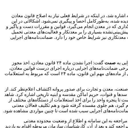
شاره شد، در اینکه در شرایط فعلی نیاز به اصلاح قانون معادن
دیده شده، به‌طورکامل احصا و پیگیری نمی‌شود. اشکالاتی در این
ذاری که در معدن انجام می‌گیرد، قوانین و مقررات دست و پاگیر و
پیش‌بینی‌نشده بسیاری را بر معدنکار و فعالیت‌های معدنی تحمیل
 معدنکاری نیز شرایط خاص خود را دارد. ضمانت‌نامه‌های اجرایی
ایی به
صمت
گفت: اجرا نشدن ماده ۲۴ قانون معادن، اخذ مجوز
 برخی ضمانت‌نامه‌های اجرایی درباره اجرای درست قوانین معادن،
سبب شده است تا چالش‌هایی به‌وجود آید. قانون معادن از جمله قوانینی است که اغلب ماده‌های آن اجرا نشده یا ناقص، اجرا شده است. یکی از ماده‌های مهم این قانون، ماده ۲۴ است که مربوط به استعلامات
متولیان قانونی مربوط مکلفند، حداکثر ظرف ۲ ماه نسبت به استعلام وزارت صنعت، معدن و تجارت برای صدور پروانه اکتشاف اعلام‌نظر کند. از
 سدها و قنوات، حریم اماکن مقدسه و ابنیه تاریخی اشاره کرد. شاهد
 تا پنجره واحد را برای اخذ استعلامات از دستگاه‌های مختلف از
جام گیرد، هم جلوی مفسده گرفته شود و هم تکلیف فعالان معدنی
ود ضمانت‌نامه‌های اجرایی سبب شده است تا چنین مواردی مشاهده شود.
 مراجعه به این سامانه و اطلاع از وضعیت محدوده معدنی
راجعه کند و بعد از آن، کارشناسان سازمان مربوطه اقدام به بازدید