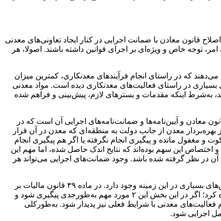
لاح قانون معادن با ضمانت اجرایی در کنار ایجاد تعاونی‌های معدنی
مر، توجه خاص و ویژه‌ای بر اجرای قوانین داشته باشند. اصولا، هر
ی‌دهند که در راستای انجام فرآیندهای معدنکاری، کمترین میزان
ی بسیاری در راستای فعالیت‌های معدنکاری دیده است. مواد معدنی
ند، به‌شرط اینکه مقدمات و بسترهای لازم، پیش‌بینی و فراهم شده
 معادن و آیین‌نامه‌ها و ضمانت‌نامه‌های اجرایی آن است که در
ه ۱۴ تبصره ۶ که به‌صراحت به برگشت ۱۵درصد از حقوق دولتی اخذشده از بهره‌بردار معدن از جانب دولت به منطقه‌ای که معدن در آن قرار
ت و مغفول مانده و پیگیری انجام نگرفته یا اگر هم پیگیری انجام
و اختصاص این سهم بوده‌اند که نتایج اندک حاصل شده، اما مهم این
آن در نظر گرفته شده باشد. وجود ضمانت‌های اجرایی می‌تواند هر
وی افزود: مورد بعدی، سهم شهرداری‌ها و مدیریت شهری از مالیات‌های مستقیم و ارزش‌افزوده دریافتی از واحدهای تولیدی است که چالش‌های بسیاری در این زمینه وجود دارد. در ماده ۳۹ قانون مالیات بر
ارزش‌افزوده مشخص شده که طبیعتا بخش قابل‌توجهی از این منابع از واحدهای معدنی در شهرستان حاصل می‌شود. بنابراین، می‌توان اشاره کرد؛ اگر در این بخش این ۲ مورد مهم به‌طورجدی پیگیری شود و
 فعالیت‌های معدنی با شرایط فعلی نیز پدیدار شود. به‌طورکلی
مل اجرایی شود.