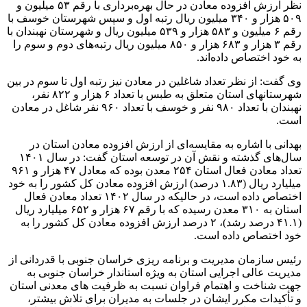
نظر ارزش افزوده معادن در حال بهره‌برداری با رقم ۵۳ میلیون و
۵۰۹ هزار و ۳۴۰ میلیون ریال رتبه اول و سپس شهرستان خوسف با
رقم ۶ میلیون و ۵۸۳ هزار و ۵۳۹ میلیون ریال و شهرستان نهبندان با
رقم ۳ هزار و ۶۸۳ هزار و ۸۵۰ میلیون ریال رتبه‌های دوم و سوم را
به خود اختصاص داده‌اند.
وی گفت: از نظر تعداد شاغلین در معادن نیز رتبه اول تا سوم در بین
شهرستانهای استان متعلق به طبس با تعداد ۶ هزار و ۸۲۲ نفر،
نهبندان با تعداد ۹۸۰ نفر و خوسف با تعداد ۹۶۰ نفر شاغل در معادن
است.
بهدانی با اشاره به مقایسه‌ای از ارزش افزوده معادن استان در
سال‌های گذشته و نقش آن در توسعه استان گفت: در سال ۱۴۰۱
تعداد معادن فعال استان ۲۵۴ معدن بوده که معادل ۴۷ هزار و ۹۶۱
میلیارد ریال (۱.۸۳ درصد) ارزش افزوده معادن کل کشور را به خود
اختصاص داده است، در حالیکه در سال ۱۴۰۲ تعداد معادن فعال
استان به ۳۱۰ معدن رسیده که با رقم ۶۷ هزار و ۶۵۲ میلیارد ریال
(۴۱.۱ درصد رشد)، ۲ درصد ارزش افزوده معادن کل کشور را به
خود اختصاص داده است.
رئیس سازمان مدیریت و برنامه ریزی خراسان جنوبی با قدردانی از
مدیریت عالی اجرایی استان به ویژه استاندار خراسان جنوبی به
جهت شناخت و اهتمام فراوان نسبت به ظرفیت های معدنی استان
و تأکیدات مکرر ایشان در جلسات به مدیران برای تلاش بیشتر،