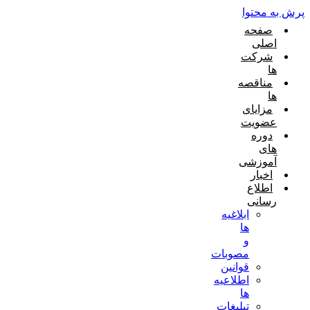
پرش به محتوا
صفحه
اصلی
شرکت
ها
مناقصه
ها
مزایای
عضویت
دوره
های
آموزشی
اخبار
اطلاع
رسانی
ابلاغیه
ها
و
مصوبات
قوانین
اطلاعیه
ها
تبلیغات