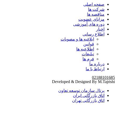
صفحه اصلی
شرکت ها
مناقصه ها
مزایای عضویت
دوره های آموزشی
اخبار
اطلاع رسانی
ابلاغیه ها و مصوبات
قوانین
اطلاعیه ها
تبلیغات
فرم ها
درباره ما
ارتباط با ما
02188101685
Developed & Designed By M.Tajrishi
پرتال سازمان توسعه تعاون
اتاق بازرگانی ایران
اتاق بازرگانی تهران