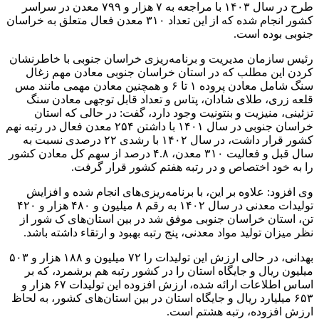
طرح در سال ۱۴۰۳ با مراجعه به ۷ هزار و ۷۹۹ معدن در سراسر
کشور انجام شده که از این تعداد ۳۱۰ معدن فعال متعلق به خراسان
جنوبی بوده است.
رئیس سازمان مدیریت و برنامه‌ریزی خراسان جنوبی با خاطرنشان
کردن این مطلب که در استان خراسان جنوبی معادن مهم زغال
سنگ شامل معادن پروده ۱ تا ۶ و همچنین معادن مهمی مانند مس
قلعه زری، طلای شادان، پتاس و تعداد قابل توجهی معادن سنگ
تزئینی، منیزیت و بنتونیت وجود دارد، گفت: در حالی که استان
خراسان جنوبی در سال ۱۴۰۱ با داشتن ۲۵۴ معدن فعال در رتبه نهم
کشور قرار داشت، در سال ۱۴۰۲ با رشدی ۲۲ درصدی نسبت به
سال قبل و فعالیت ۳۱۰ معدن، ۴.۸ درصد از سهم کل معادن کشور
را به خود اختصاص و در رتبه هفتم کشور قرار گرفت.
وی افزود: علاوه بر این، با برنامه‌ریزی‌های انجام شده و افزایش
تولیدات معدنی در سال ۱۴۰۲ به رقم ۸ میلیون و ۴۸۰ هزار و ۴۲۰
تن، استان خراسان جنوبی موفق شد در بین استان‌های ک شور از
نظر میزان تولید مواد معدنی، پنج رتبه بهبود و ارتقاء داشته باشد.
بهدانی، در حالی ارزش این تولیدات را ۷۲ میلیون و ۱۸۸ هزار و ۵۰۳
میلیون ریال و جایگاه استان را در کشور رتبه هم برشمرد، که بر
اساس اطلاعات ارائه شده، ارزش افزوده این تولیدات ۶۷ هزار و
۶۵۳ میلیارد ریال و جایگاه استان در بین استان‌های کشور، به لحاظ
ارزش افزوده، رتبه هشتم است.