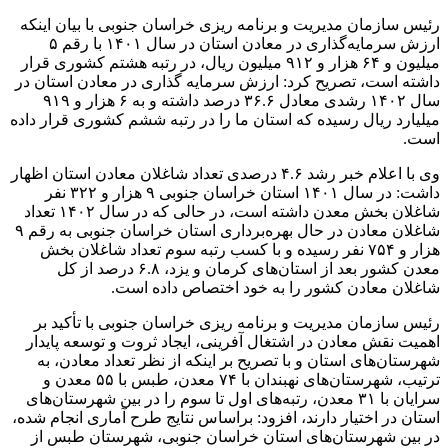
رئیس سازمان مدیریت و برنامه ریزی خراسان جنوبی با بیان اینکه
ارزش سرمایه‌گذاری در معادن استان در سال ۱۴۰۱ با رقم ۵
میلیون و ۶۴ هزار و ۹۱۲ میلیون ریال، در رتبه هشتم کشوری قرار
داشته است، تصریح کرد: ارزش سرمایه گذاری در معادن استان در
سال ۱۴۰۲ رشدی معادل ۳۶.۶ درصد داشته و به ۶ هزار و ۹۱۹
میلیارد ریال رسیده که استان ما را در رتبه ششم کشوری قرار داده
است.
وی با اعلام خبر رشد ۴.۶ درصدی تعداد شاغلان معادن استان اظهار
داشت: در سال ۱۴۰۱ استان خراسان جنوبی ۹ هزار و ۳۲۲ نفر
شاغلان بخش معدن داشته است، در حالی که در سال ۱۴۰۲ تعداد
شاغلان معادن در حال بهره‌برداری استان خراسان جنوبی به رقم ۹
هزار و ۷۵۴ نفر رسیده و با کسب رتبه سوم تعداد شاغلان بخش
معدن کشور بعد از استان‌های کرمان و یزد، ۶.۸ درصد از کل
شاغلان معادن کشور را به خود اختصاص داده است.
رئیس سازمان مدیریت و برنامه ریزی خراسان جنوبی با تأکید بر
اهمیت نقش معادن در اشتغال آفرینی، ایجاد ثروت و توسعه پایدار
شهرستان‌های استان و با تصریح بر اینکه از نظر تعداد معادن، به
ترتیب، شهرستان‌های نهبندان با ۷۴ معدن، طبس با ۵۵ معدن و
سرایان با ۳۱ معدن، رتبه‌های اول تا سوم را در بین شهرستان‌های
استان در اختیار دارند، افزود: براساس نتایج طرح آماری انجام شده،
در بین شهرستان‌های استان خراسان جنوبی، شهرستان طبس از