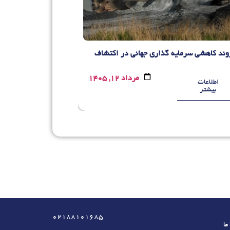
وند کاهشی سرمایه گذاری جهانی در اکتشاف
رنک
مرداد 12, 1405
اطلاعات
اطلاعات
بیشتر
بیشتر
02188101685
ما