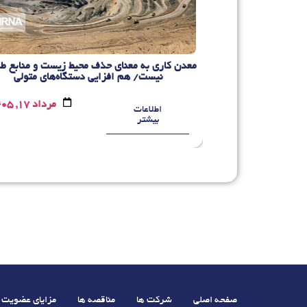
 را با محوریت
معدن کاری به معنای حذف محیط زیست و منابع ط
می‌کند
نیست/ هم افزایی دستگاه‌های متولی
مرداد 11, 1405
مرداد 17, 1405
اطلاعات
بیشتر
صفحه اصلی
شرکت ها
مناقصه ها
مزایای عضویت