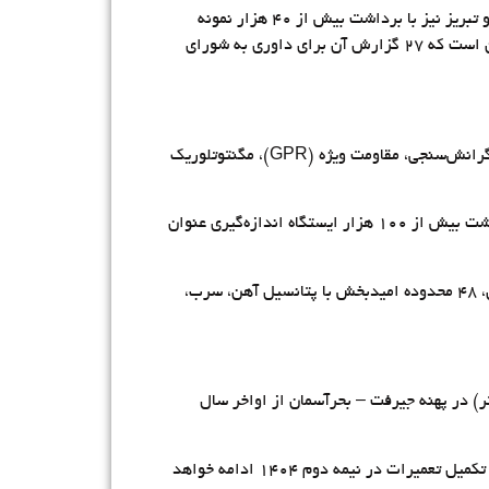
او تصریح کرد: مراحل پایانی نمونه‌برداری ژئوشیمیایی و کانی‌های سنگین در ۳۵ برگه مربوط به پهنه‌های بردسکن، شرق بیرجند و تبریز نیز با برداشت بیش از ۴۰ هزار نمونه
انجام شده و کار کنترل ناهنجاری‌ها و تدوین گزارشات ژئوشیمیایی پهنه‌های قم و یزد (۴۱ برگه، حدود ۲۵ هزار نمونه) در جریان است که ۲۷ گزارش آن برای داوری به شورای
مولابیگی اجرای چندین طرح ژئوفیزیک زمینی را از مهم‌ترین اقدامات جاری دانست و گفت این پروژه‌ها شامل مغناطیس‌سنجی، گرانش‌سنجی، مقاومت ویژه (GPR)، مگنتوتلوریک
هدف از اجرای این طرح‌ها، اکتشاف مواد معدنی، شناسایی گسل‌های پنهان، بررسی فرونشست زمین و امکان اکتشاف ید با برداشت بیش از ۱۰۰ هزار ایستگاه اندازه‌گیری عنوان
او افزود: در پهنه بردسکن – کاشمر تاکنون ۸۲ هزار کیلومتر خطی داده ژئوفیزیک هوابرد جمع‌آوری شده و خروجی مدل‌سازی آن، ۴۸ محدوده امیدبخش با پتانسیل آهن، سرب،
عاون اکتشاف، عملیات ژئوفیزیک هوابرد مغناطیسی و رادیومتری با رزولوشن بالا (فاصله پرواز ۲۵۰ متر، ارتفاع ۴۰ متر) در پهنه جیرفت – بحرآسمان از اواخر سال
این پروژه در قالب ۱۶۰ هزار کیلومتر خطی طراحی شده که به دلیل اورهال موتور بالگردها به‌طور موقت متوقف شده اما پس از تکمیل تعمیرات در نیمه دوم ۱۴۰۴ ادامه خواهد