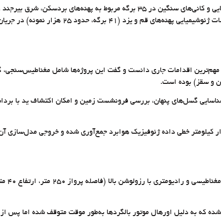
ن و سقز) بوده است.
به گفته م