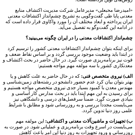
«امیدرضا محبعلی» مدیرعامل شرکت مدیریت اکتشاف منابع
معدنی پایا طی گفت‌و‌گویی به تشریح چشم‌انداز اکتشافات معدنی
ایران پرداخته و ابعاد مختلف آن را مورد واکاوی قرار داده است که
در ادامه این گفت‌و‌گو به تفصیل می‌آید.
چشم‌انداز اکتشافات معدنی را در ایران چگونه می‌بینید؟
برای اینکه بتوان چشم‌انداز اکتشافات معدنی کشور را ترسیم کرد
در ابتدا باید وضعیت موجود بررسی گردد و بر اساس نقاط ضعف و
قوت نیز برنامه‌ریزی صورت گیرد. در حال حاضر در بحث اکتشاف و
معدنکاری کشور با سه مولفه مهم مواجه هستیم:
الف) نیروی متخصص فنی
:
که در حال حاضر به علت کاهش و یا
بهتر بتوان بیان کرد عدم حضور دانشجو در رشته‌های زمین‌شناسی و
مهندس معدن با کمبود بسیار جدی نیروی متخصص مواجه هستیم و
برای رسیدن به این مهم ابتدا باید در بحث مدارس کار اساسی و
بنیادی صورت گیرد. ضمناً سرفصل‌های درسی و دانشگاهی نیز
می‌بایست مجدداً بررسی و به روزرسانی شود و مطابق با شرایط
علمی روز دنیا تدوین گردد.
ب) تجهیزات و ماشین‌آلات معدنی و اکتشافی
:
این مولفه مهم
می‌بایست در اسرع وقت برنامه‌ریزی و عملیاتی شود. در صورت به
روزرسانی و ورود تجهیزات به روز دنیا این امر باعث کاهش