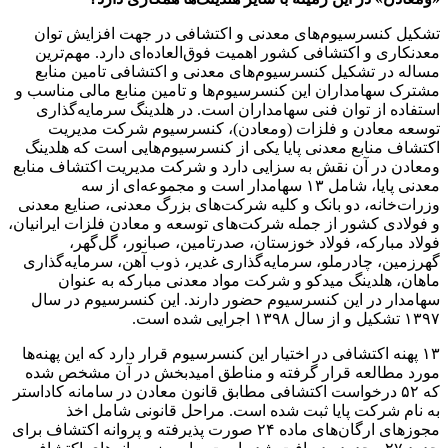
تشکیل کنسرسیوم‌های معدنی و اکتشافی در جهت افزایش توان
معدنکاری و اکتشافی کشور اهمیت فوق‌العاده‌ای دارد. مهم‌ترین
مساله در تشکیل کنسرسیوم‌های معدنی و اکتشافی تامین منابع
مشترک سهامداران این کنسرسیوم‌ها و تامین منابع مالی مناسب و
استفاده از توان فنی سهامداران است. در هلدینگ سرمایه‌گذاری
توسعه معادن و فلزات (ومعادن)، کنسرسیوم شرکت مدیریت
اکتشاف منابع معدنی پایا یکی از کنسرسیوم‌هایی است که هلدینگ
ومعادن در آن نقش به سزایی دارد و شرکت مدیریت اکتشاف منابع
معدنی پایا، شامل ۱۳ سهامدار است و مجموعه‌ای از سه
وزرات‌خانه، دو بانک و کلیه شرکت‌های بزرگ معدنی، صنایع معدنی
و فولادی کشور از جمله شرکت‌های توسعه و معادن فلزات ایرانیان،
فولاد مبارکه، فولاد خوزستان، صدرتامین، صبانور، گل‌گهر،
گهرزمین، چادرملو، سرمایه‌گذاری غدیر، ذوب آهن، سرمایه‌گذاری
ماهان، هلدینگ میدکو و شرکت مواد معدنی مبارکه به عنوان
سهامدار در این کنسرسیوم حضور دارند. این کنسرسیوم در سال
۱۳۹۷ تشکیل و از سال ۱۳۹۸ اجرایی شده است.
۱۳ پهنه اکتشافی در اختیار این کنسرسیوم قرار دارد که این پهنه‌ها
مورد مطالعه قرار گرفته و مناطق امیدبخش در آن مشخص شده
که ۵۲ درخواست اکتشافی مطابق قانون معادن در سامانه کاداستر
به نام شرکت پایا ثبت شده است. مراحل قانونی شامل اخذ
مجوز‌های ارگان‌های ماده ۲۴ صورت پذیرفته و پروانه اکتشاف برای