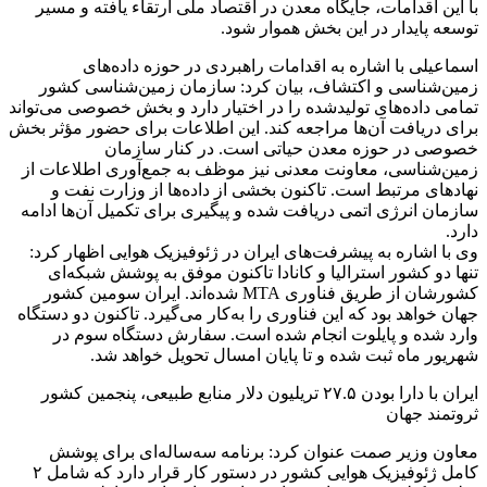
با این اقدامات، جایگاه معدن در اقتصاد ملی ارتقاء یافته و مسیر
توسعه پایدار در این بخش هموار شود.
اسماعیلی با اشاره به اقدامات راهبردی در حوزه داده‌های
زمین‌شناسی و اکتشاف، بیان کرد: سازمان زمین‌شناسی کشور
تمامی داده‌های تولیدشده را در اختیار دارد و بخش خصوصی می‌تواند
برای دریافت آن‌ها مراجعه کند. این اطلاعات برای حضور مؤثر بخش
خصوصی در حوزه معدن حیاتی است. در کنار سازمان
زمین‌شناسی، معاونت معدنی نیز موظف به جمع‌آوری اطلاعات از
نهادهای مرتبط است. تاکنون بخشی از داده‌ها از وزارت نفت و
سازمان انرژی اتمی دریافت شده و پیگیری برای تکمیل آن‌ها ادامه
دارد.
وی با اشاره به پیشرفت‌های ایران در ژئوفیزیک هوایی اظهار کرد:
تنها دو کشور استرالیا و کانادا تاکنون موفق به پوشش شبکه‌ای
کشورشان از طریق فناوری MTA شده‌اند. ایران سومین کشور
جهان خواهد بود که این فناوری را به‌کار می‌گیرد. تاکنون دو دستگاه
وارد شده و پایلوت انجام شده است. سفارش دستگاه سوم در
شهریور ماه ثبت شده و تا پایان امسال تحویل خواهد شد.
ایران با دارا بودن ۲۷.۵ تریلیون دلار منابع طبیعی، پنجمین کشور
ثروتمند جهان
معاون وزیر صمت عنوان کرد: برنامه سه‌ساله‌ای برای پوشش
کامل ژئوفیزیک هوایی کشور در دستور کار قرار دارد که شامل ۲