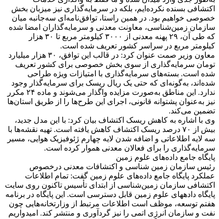
اکتشافی بسنده نکرده‌ایم، بلکه در سرمایه‌گذاری نیز میزبان بخش
خصوصی خواهیم بود. در همین راستا، توافق‌نامه‌ای سه‌جانبه میان
سازمان زمین‌شناسی، معاونت معدنی و سرمایه‌گذاران امضا شده
که طی آن، ۲۹ پهنه معدنی از ۳۰۰۰ کیلومتر مربع تا ۳۰ هزار
کیلومتر مربع در سراسر کشور تعریف شده است.
معاون وزیر صمت عنوان کرد: در قالب این توافق، ۳۰ هزار میلیارد
تومان سرمایه‌گذاری از سوی بخش خصوصی برای کشور تعریف
شده است. بسته‌های سرمایه‌گذاری با امتیازات ویژه طراحی
شده‌اند، به‌گونه‌ای که حتی یک ریال ریسک برای سرمایه‌گذار وجود
ندارد. این مناطق به‌صورت مزایده واگذار می‌شوند و ماده ۲۴ مکرر
نیز به‌عنوان پشتوانه قانونی، اجرای این طرح‌ها را از طریق استان‌ها
تضمین می‌کند.
وی با اشاره به کاهش ریسک اکتشاف بیان کرد: با این مدل جدید،
بیش از ۷۰ درصد ریسک اکتشاف کاهش یافته است. تهیه نقشه‌ها با
سه لایه اطلاعاتی و اضافه شدن لایه چهارم ژئوفیزیک هوایی، مسیر
سرمایه‌گذاری را برای فعالان معدنی هموار کرده است.
پایگاه جامع داده‌های علوم زمین
رئیس سازمان زمین شناسی و اکتشافات معدنی درخصوص
عملکرد پایگاه جامع داده‌های علوم زمین گفت: تمام اطلاعات
اکتشافی سازمان زمین‌شناسی از ابتدای تأسیس تاکنون روی سایت
پایگاه دادههای علوم زمین قابل دسترسی است. این پایگاه در برنامه
هفتم توسعه، موظف است اطلاعات مرتبط از وزارتخانه‌هایی چون
نفت و سازمان انرژی اتمی را نیز گردآوری و منتشر کند. امیدواریم