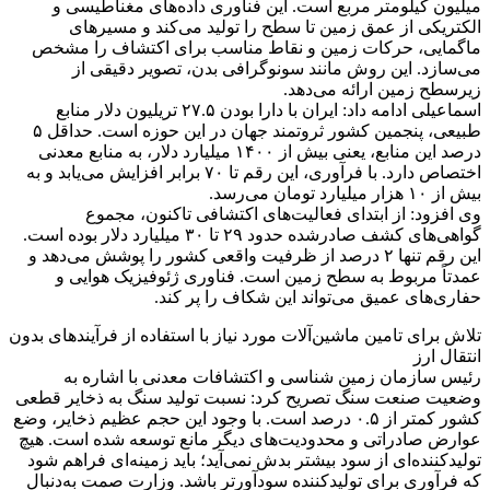
میلیون کیلومتر مربع است. این فناوری داده‌های مغناطیسی و
الکتریکی از عمق زمین تا سطح را تولید می‌کند و مسیرهای
ماگمایی، حرکات زمین و نقاط مناسب برای اکتشاف را مشخص
می‌سازد. این روش مانند سونوگرافی بدن، تصویر دقیقی از
زیرسطح زمین ارائه می‌دهد.
اسماعیلی ادامه داد: ایران با دارا بودن ۲۷.۵ تریلیون دلار منابع
طبیعی، پنجمین کشور ثروتمند جهان در این حوزه است. حداقل ۵
درصد این منابع، یعنی بیش از ۱۴۰۰ میلیارد دلار، به منابع معدنی
اختصاص دارد. با فرآوری، این رقم تا ۷۰ برابر افزایش می‌یابد و به
بیش از ۱۰ هزار میلیارد تومان می‌رسد.
وی افزود: از ابتدای فعالیت‌های اکتشافی تاکنون، مجموع
گواهی‌های کشف صادرشده حدود ۲۹ تا ۳۰ میلیارد دلار بوده است.
این رقم تنها ۲ درصد از ظرفیت واقعی کشور را پوشش می‌دهد و
عمدتاً مربوط به سطح زمین است. فناوری ژئوفیزیک هوایی و
حفاری‌های عمیق می‌تواند این شکاف را پر کند.
تلاش برای تامین ماشین‌آلات مورد نیاز با استفاده از فرآیندهای بدون
انتقال ارز
رئیس سازمان زمین شناسی و اکتشافات معدنی با اشاره به
وضعیت صنعت سنگ تصریح کرد: نسبت تولید سنگ به ذخایر قطعی
کشور کمتر از ۰.۵ درصد است. با وجود این حجم عظیم ذخایر، وضع
عوارض صادراتی و محدودیت‌های دیگر مانع توسعه شده است. هیچ
تولیدکننده‌ای از سود بیشتر بدش نمی‌آید؛ باید زمینه‌ای فراهم شود
که فرآوری برای تولیدکننده سودآورتر باشد. وزارت صمت به‌دنبال