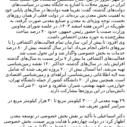
ایران در نیم‌ور محلات با اشاره به جایگاه معدن در سیاست‌های
دولت‌های گذشته، گفت: تقریباً همه دولت‌ها در سال‌های پایانی خود
به اهمیت بخش معدن پی برده‌اند. در دولت فعلی از همان روزهای
نخست، توجه ویژه‌ای به معدن و صنایع معدنی صورت گرفته، به
طوریکه در آخرین هفته اسفند ۱۴۰۳، در جلسه شورای معاونین
وزارت صمت با حضور رئیس جمهور، حدود ۴۰ درصد مباحث
مطرح‌شده به حوزه معدن اختصاص داشت.
وی افزود: تا پیش از این، سازمان تمام فعالیت‌های اکتشافی را با
نیروهای داخلی انجام می‌داد. اما در سال گذشته، بیش از ۸۰ درصد
خدمات به بخش خصوصی واگذار شد و این تحول سبب شد
فعالیت‌های اکتشافی ما بیش از ۷ برابر نسبت به سال‌های گذشته
افزایش یابد. در سال‌های گذشته، حداکثر ۱۲۰ نقشه زمین‌شناسی
تهیه می‌شد، اما امسال بیش از ۲۰۰ پروژه تعریف شده که شامل
سه لایه اطلاعاتی زمین‌شناسی، آبراهه‌ای و زمین‌شناسی اقتصادی
است. همچنین بیش از ۲۰ دانشگاه کشور از جمله دانشگاه تهران،
خوارزمی، شهید بهشتی، شیراز، شاهرود و حدود ۲۰ شرکت
دانش‌بنیان در این پروژه‌ها مشارکت دارند.
۲۹ پهنه معدنی از ۳۰۰۰ کیلومتر مربع تا ۳۰ هزار کیلومتر مربع در
سراسر کشور تعریف شد
دکتر اسماعیلی با تأکید بر نقش بخش خصوصی در توسعه معدن
اظهار کرد: در دولت چهاردهم با هدایت وزیر صمت، بخش خصوصی
به‌طور جدی وارد میدان شده و ما فقط به واگذاری خدمات