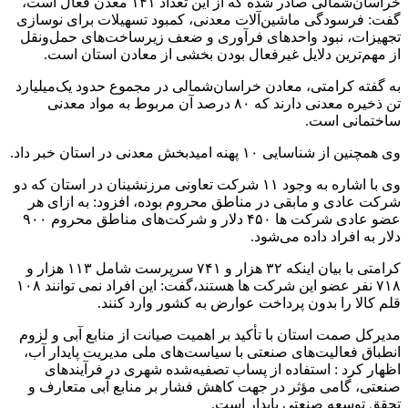
خراسان‌شمالی صادر شده که از این تعداد ۱۴۱ معدن فعال است،
گفت: فرسودگی ماشین‌آلات معدنی، کمبود تسهیلات برای نوسازی
تجهیزات، نبود واحدهای فرآوری و ضعف زیرساخت‌های حمل‌ونقل
از مهم‌ترین دلایل غیرفعال بودن بخشی از معادن استان است.
به گفته کرامتی، معادن خراسان‌شمالی در مجموع حدود یک‌میلیارد
تن ذخیره معدنی دارند که ۸۰ درصد آن مربوط به مواد معدنی
ساختمانی است.
وی همچنین از شناسایی ۱۰ پهنه امیدبخش معدنی در استان خبر داد.
وی با اشاره به وجود ۱۱ شرکت تعاونی مرزنشینان در استان که دو
شرکت عادی و مابقی در مناطق محروم بوده، افزود: به ازای هر
عضو عادی شرکت ها ۴۵۰ دلار و شرکت‌های مناطق محروم ۹۰۰
دلار به افراد داده می‌شود.
کرامتی با بیان اینکه ۳۲ هزار و ۷۴۱ سرپرست شامل ۱۱۳ هزار و
۷۱۸ نفر عضو این شرکت ها هستند،گفت: این افراد نمی توانند ۱۰۸
قلم کالا را بدون پرداخت عوارض به کشور وارد کنند.
مدیرکل صمت استان با تأکید بر اهمیت صیانت از منابع آبی و لزوم
انطباق فعالیت‌های صنعتی با سیاست‌های ملی مدیریت پایدار آب،
اظهار کرد : استفاده از پساب تصفیه‌شده شهری در فرآیندهای
صنعتی، گامی مؤثر در جهت کاهش فشار بر منابع آبی متعارف و
تحقق توسعه صنعتی پایدار است.