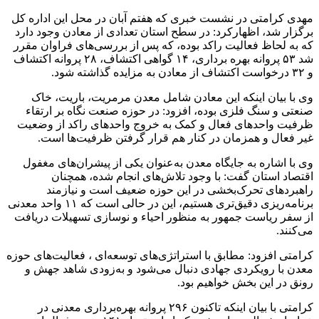
مهدی کرامتی در نشست خبری که هفتم آبان در محل این اداره کل
برگزار شد، اظهارکرد: در سطح استان تعدادی از معادن وجود دارد
که به لحاظ فعالیت راکد بوده، که پس از بررسی‌های فراوان مقرر
شد ۵۳ پروانه بهره برداری، ۱۴ گواهی اکتشاف، ۲۸ پروانه اکتشاف
و ۳۲ درخواست اکتشاف از معادن به مزایده گذاشته شود.
وی با بیان اینکه این معادن شامل معدن مرمریت، باریت، خاک
صنعتی و سنگ فلزی بوده، افزود: در حوزه صنعت نگاه بر ارتقاء
ظرفیت واحدهای فعال و کمک به خروج واحدهای راکد از وضعیت
غیر فعال و همزمان در کنار هم قرار گرفتن ظرفیت‌ها است.
وی با اشاره به جایگاه معدن به‌عنوان یکی از پیشران‌های مغفول
اقتصاد استان گفت: با وجود تلاش‌های انجام شده، همچنان
راهبردهای تحرک‌بخشی در این حوزه ضعیف است و نیازمند
برنامه‌ریزی دقیق‌تری هستیم، این در حالی است که ۱۱ واحد معدنی
از سفر ریاست جمهور به منظور احیاء و نوسازی تسهیلات دریافت
می‌کنند.
کرامتی افزود: مطابق با استراتژی‌های توسعه‌ای ، فعالیت‌های حوزه
معدن با رویکردی جهادی دنبال می‌شود و به‌زودی شاهد جهش و
رونق در این بخش خواهیم بود.
کرامتی با بیان اینکه تاکنون ۲۹۶ پروانه بهره‌برداری معدنی در