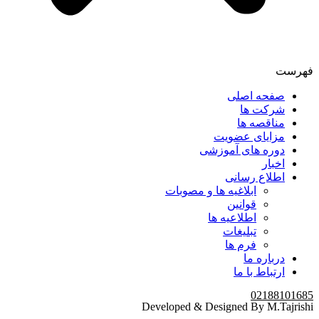
فهرست
صفحه اصلی
شرکت ها
مناقصه ها
مزایای عضویت
دوره های آموزشی
اخبار
اطلاع رسانی
ابلاغیه ها و مصوبات
قوانین
اطلاعیه ها
تبلیغات
فرم ها
درباره ما
ارتباط با ما
02188101685
Developed & Designed By M.Tajrishi