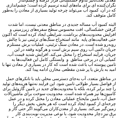
معدنی تحت‌تاثیر تداوم خشکسالی قرار گرفته و چشم‌انداز
نگران‌کننده ای برای ماه‌های آینده ترسیم کرده است؛ چشم‌اندازی
که در آن، کمبود آب می‌تواند چرخه تولید بسیاری از معادن را به‌طور
کامل متوقف کند.
البته کمبود آب مساله جدیدی در مناطق معدنی نیست، اما شدت
گرفتن خشکسالی، افت محسوس سطح سفره‌های زیرزمینی و
افزایش محدودیت‌های برداشت، شرایطی ایجاد کرده است که اکنون
حتی فعالیت‌های پایه مانند استخراج سنگ‌های تزئینی نیز با چالش
روبه‌رو شده است. در معادن سنگ تزئینی، عملیات برش مستلزم
جریان دائمی آب روی سیم برش است و هرگونه وقفه در این
جریان، فرآیند استخراج را مختل می‌کند. افزایش شدید قیمت آب،
کمیابی آن در برخی مناطق و وابستگی کامل این فعالیت‌ها به
تامین پیوسته آب باعث شده است که کار در بسیاری از معادن تنها با
امید به بارش یا پر شدن مقطعی مخازن ادامه پیدا کند.
در مناطق متعدد، آب به‌جای دسترسی محلی باید با تانکرهای حمل
از فواصل بسیار طولانی تامین شود. این فرآیند نه‌تنها هزینه‌های تولید
را چند برابر کرده، بلکه با محدودیت‌های جدید در تامین گازوئیل برای
کامیون‌ها نیز همراه شده است. محدودیت سوخت برای ماشین‌آلات
حمل آب، تامین مایحتاج عملیاتی معادن را مختل کرده و در عمل
چرخه‌ای از کمبود ایجاد کرده است که هر بخش، بخش دیگر را
زمین‌گیر می‌کند. بسیاری از معدن‌کاران می‌گویند اگر حتی گاز و
برق نیز دچار محدودیت شود، با نوعی مدیریت نوبت‌بندی کار