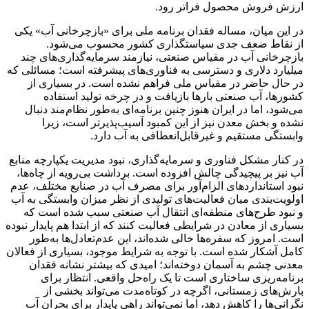
ارزش فروش محصول فراتر رود.
در این میان، مساله فقدان برنامه ملی برای «بازچرخانی آب» یکی
از نقاط ضعف جدی سیاستگذاری کشور محسوب می‌شود.
بازچرخانی آب در مقیاس صنعتی، نیازمند سرمایه‌گذاری‌های چند
میلیارد دلاری و دسترسی به فناوری‌های پیشرفته است؛ مسائلی که
در حال حاضر در مقیاس ملی فراهم نشده است. در بسیاری از
کشورها، آب صنعتی بارها بازیافت و در چرخه تولید استفاده
می‌شود، اما در ایران هنوز چنین برنامه‌ای به‌طور نظام‌مند دنبال
نشده و بخش معدن نیز از این کمبود آسیب‌پذیرتر است، زیرا
وابستگی مستقیم و غیرقابل‌انعطافی به آب دارد.
در کنار مشکل فناوری و سرمایه‌گذاری، نبود مدیریت یکپارچه منابع
آب نیز بر پیچیدگی چالش افزوده است. برداشت بی‌رویه از چاه‌ها،
نبود استانداردهای الزام‌آور برای مصرف آب در صنایع مختلف، عدم
اولویت‌بندی میان فعالیت‌های تولیدی از نظر میزان وابستگی به آب
و نبود طرح‌های منطقه‌ای انتقال آب صنعتی سبب شده است که
بسیاری از معادن در شرایطی فعالیت کنند که از ابتدا هم پایدار نبوده
است. امروز که سفره‌ها خالی شده‌اند، این عدم‌تعادل‌ها به‌طور
کامل آشکار شده است. با توجه به شرایط موجود، بسیاری از فعالان
معدنی چشم به آسمان دوخته‌اند؛ امیدی که بیشتر نشانه فقدان
برنامه‌ریزی ساختاری است تا یک راه‌حل واقعی. انتظار برای
بارش‌های زمستانی، اگرچه در کوتاه‌مدت می‌تواند بخشی از
نگرانی‌ها را کاهش دهد، اما نمی‌تواند راهی پایدار برای بحران آب