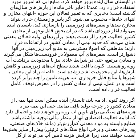
در تابستان سال آینده بروز خواهد کرد. منابع آبی که امروز مورد
استفاده قرار دارد، عمدتا ذخایر باقی‌مانده از بارش‌های سال‌های
گذشته است؛ ذخایری که به تعبیر فعالان این حوزه «انتهای مخازن و
انتهای چاه‌ها» محسوب می‌شود. اگر پاییز و زمستان جاری نتواند
مخازن سدها و سفره‌های زیرزمینی را بازسازی کند، تابستان آینده
می‌تواند آغاز دوره‌ای باشد که در آن بخش قابل‌توجهی از معادن
کشور فعالیت خود را از دست بدهند. برآوردهای اولیه فعالان معدنی
نشان می‌دهد که حدود نیمی از معادن کشور در ارتفاعات قرار
دارند؛ مناطقی که اصولا دسترسی به منابع آب زیرزمینی در آنها
دشوارتر است. سفره‌های آب معمولا در فرودست‌ها شکل می‌گیرند
و معادن مرتفع، حتی در شرایط عادی نیز با محدودیت برداشت آب
روبه‌رو هستند. اکنون با افت شدید سطح آب‌های زیرزمینی و کاهش
بارش‌ها، این محدودیت تشدید شده است. فاصله زیاد این معادن با
شهرها یا منابع قابل خریداری آب، هزینه تامین را چند برابر کرده
است و در عمل، نیمی از معادن کشور را در معرض توقف کامل
فعالیت قرار داده است.
اگر روند کنونی ادامه یابد، تابستان آینده ممکن است تنها نیمی از
معادن کشور در چرخه تولید باقی بمانند. حتی این نیمه نیز با
هزینه‌های سنگینی برای تامین آب روبه‌رو خواهند شد و احتمال دارد
که ادامه فعالیت اقتصادی آنها از منظر مالی توجیه نداشته باشد.
صنایع وابسته به مواد معدنی کم‌ارزش‌تر (مانند خاک‌های صنعتی،
پودرهای معدنی و برخی انواع سنگ‌های تزئینی) بیش از سایر بخش‌ها
آسیب خواهند دید، زیرا افزایش هزینه تامین آب می‌تواند از کل