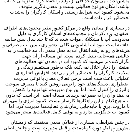
ماشین‌آلات، می‌توان حداقلی از تولید را حفظ کرد؛ اما زمانی که آب
نباشد، امکان هر نوع فعالیتی نیست و معدن ناگزیر متوقف
می‌شود. کمبود آب، شرایط زیستی و اسکان کارگران را به‌شدت
تحت‌تاثیر قرار داده است.
در بسیاری از معادن واقع در مرکز کشور نظیر محدوده‌های اطراف
اصفهان، یزد ،کرمان و مجموعه‌های اسکان کارگری به دلیل
محدودیت آب با مشکلاتی مواجه شده‌اند که تا چند سال پیش سابقه
نداشته است. نبود آب آشامیدنی کافی، دشواری تامین آب مصرفی و
هزینه‌های رو به رشد انتقال آب به محل معدن، ادامه فعالیت را به
چالشی همه‌جانبه تبدیل کرده است. این مساله از آن جهت
نگران‌کننده‌تر می‌شود که کمبود آب در معادن تنها فعالیت‌های
صنعتی را دچار اخلال نمی‌کند، بلکه به‌طور مستقیم زندگی و
سلامت کارگران را تحت‌تاثیر قرار می‌دهد. افزایش فشارهای
عملیاتی باعث شده است برخی فعالان معدن با نوعی مدیریت
اضطراری، دستگاه‌های خود را نوبتی روشن کنند تا مصرف سوخت
و انرژی را کنترل کنند؛ اما این نوع مدیریت، تنها تولید را کاهش
می‌دهد و آن را به صفر نمی‌رساند. مساله اصلی این است که بدون
آب، هیچ‌کدام از این راهکارها کارساز نیست. کمبود انرژی را می‌توان
با مازوت، برق یا جابه‌جایی زمان‌بندی فعالیت‌ها مدیریت کرد، اما
کمبود آب جایگزینی ندارد و به توقف کامل فعالیت‌ها منجر می‌شود.
در چنین شرایطی، بسیاری از فعالان معدن معتقدند که زمستان
پیش‌رو تنها یک دوره کوتاه‌مدت و قابل مدیریت است و چالش اصلی