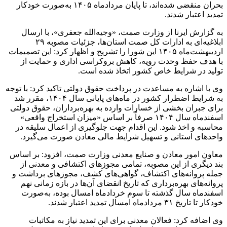
بحران منقضی شده‌اند، تا پایان مردادماه ۱۴۰۵ به‌صورت خودکار
تمدید اعتبار شدند.
به گزارش ایرنا از وزارت صمت، «وجیه‌الله جعفری»، با ارسال
ابلاغیه‌ای به ادارات کل صمت استان‌ها، جزئیات مصوبه ۲۹
اردیبهشت‌ماه ۱۴۰۵ این شورا را تشریح و اظهار کرد: این تصمیمات
با هدف حفظ وحدت رویه، کاهش بروکراسی اداری و حمایت از
تولید در شرایط خاص کشور اتخاذ شده است.
وی با اشاره به مساعدت در پرداخت حقوق دولتی تاکید کرد: با توجه
به شرایط اضطرار کشور در ماه‌های پایانی سال ۱۴۰۴، مقرر شد
برای جبران بخشی از خسارات وارده به بهره‌برداران، حقوق دولتی
اسفندماه سال ۱۴۰۴ صرفاً بر اساس «میزان استخراج واقعی»
محاسبه و اخذ شود. این اقدام جهت جلوگیری از اعمال سلیقه در
واحدهای استانی و تسهیل شرایط مالی معادن صورت می‌گیرد.
معاون امور معادن و صنایع معدنی وزارت صمت، افزود: بر اساس
بند دیگری از این مصوبه، تمامی مجوزهای اکتشافی و معدنی از
جمله پروانه‌های اکتشاف، گواهی‌های کشف، مجوزهای برداشت و
پروانه‌های بهره‌برداری که تاریخ انقضای آن‌ها در بازه زمانی نهم
اسفندماه سال گذشته تا سوم خردادماه امسال بوده، به‌صورت
خودکار تا تاریخ ۳۱ مردادماه امسال تمدید اعتبار شدند.
وی اضافه کرد: فعالان معدنی برای این تمدید نیاز به مکاتبات