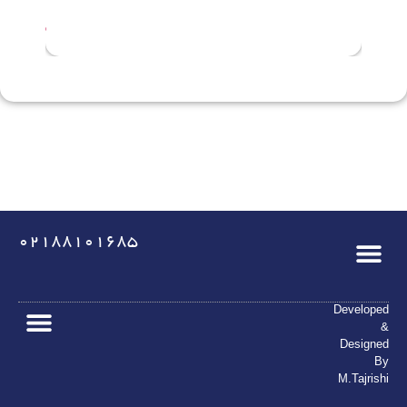
0
0
5
5
02188101685
Developed
&
Designed
By
M.Tajrishi