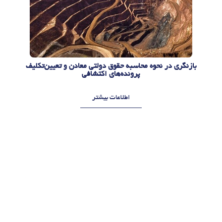
بازنگری در نحوه محاسبه حقوق دولتی معادن و تعیین‌تکلیف
پرونده‌های اکتشافی
اطلاعات بیشتر
م
م
ر
ر
د
د
ا
ا
د
د
1
1
4
0
,
,
1
1
4
4