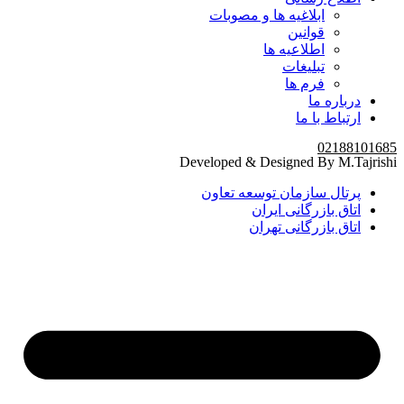
ابلاغیه ها و مصوبات
قوانین
اطلاعیه ها
تبلیغات
فرم ها
درباره ما
ارتباط با ما
02188101685
Developed & Designed By M.Tajrishi
پرتال سازمان توسعه تعاون
اتاق بازرگانی ایران
اتاق بازرگانی تهران