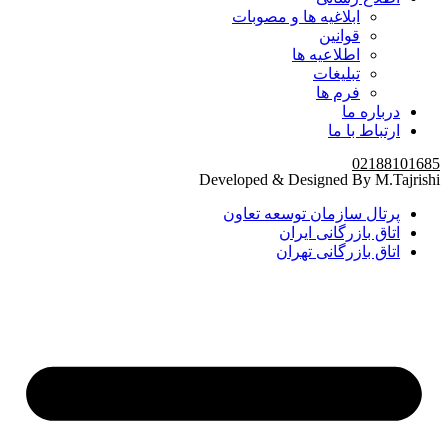
ابلاغیه ها و مصوبات
قوانین
اطلاعیه ها
تبلیغات
فرم ها
درباره ما
ارتباط با ما
02188101685
Developed & Designed By M.Tajrishi
پرتال سازمان توسعه تعاون
اتاق بازرگانی ایران
اتاق بازرگانی تهران