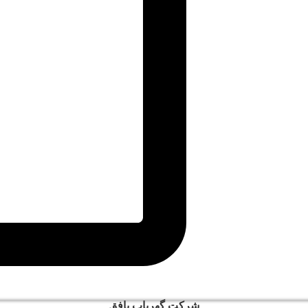
شرکت گهریاب بافق