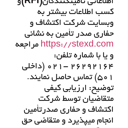
اطلاعاتی تأمین­کنندگان
(RFI)
و
کسب اطلاعات بیشتر به
وبسایت شرکت اكتشاف و
حفاري صدر تأمين به نشانی
https://stexd.com
مراجعه
و یا با شماره تلفن:
26292164 -021 (داخلی
501) تماس حاصل نمایند.
توضیح: ارزيابي کیفی
متقاضیان توسط شرکت
اکتشاف و حفاری صدرتأمین
انجام می­پذیرد و متقاضی حق