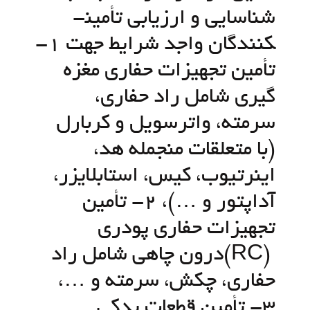
شناسایی و ارزیابی تأمین­
کنندگان واجد شرایط جهت 1-
تأمین تجهیزات حفاری مغزه
گیری شامل راد حفاری،
سرمته، واترسویل و کربارل
(با متعلقات منجمله هد،
اینرتیوب، کیس، استابلایزر،
آداپتور و …)، 2- تأمین
تجهیزات حفاری پودری
(RC)درون چاهی شامل راد
حفاری، چکش، سرمته و …،
3- تأمین قطعات یدکی