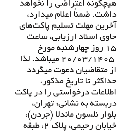
هيچگونه اعتراضي را نخواهد
داشت. ضمناً اعلام می­دارد،
آخرین مهلت تسلیم پاکت‌های
حاوی اسناد ارزیابی، ساعت
15 روز چهارشنبه مورخ
20/03/1405 می­باشد، لذا
از متقاضیان دعوت می­گردد
حداکثر تا تاریخ مذکور،
اطلاعات درخواستی را در پاکت
دربسته به نشانی: تهران،
بلوار نلسون ماندلا (جردن)،
خیابان رحیمی، پلاک 2، طبقه