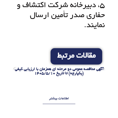
5، دبیرخانه شرکت اکتشاف و
حفاری صدر تأمین ارسال
نمایند.
مقالات مرتبط
گان
آگهی مناقصه عمومی دو مرحله ای همزمان با ارزیابی کیفی
آگهی 
(یکپارچه) تا تاریخ 1405/5/10
خ
ر
اطلاعات بیشتر
د
ت
ا
ی
د
ر