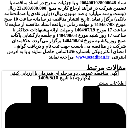
ستاد 2004001028000048 و با جزئیات مندرج در اسناد مناقصه با
تضمین شرکت در فرآیند ارجاع کار به مبلغ 23،100،000،000 ريال
(بیست و سه میلیارد و صد میلیون ریال) (واریز نقدی یا ضمانت‌نامه
بانکی) برگزار نماید. تاریخ انتشار مناقصه در سامانه ساعت 10 صبح
مورخ 1404/07/08 و مهلت زمانی دریافت اسناد مناقصه از سایت تا
ساعت 17 مورخ 1404/07/19 و مهلت ارائه پیشنهادات حداکثر تا
ساعت 17 روز شنبه مورخ 1404/08/03 و جلسه بازگشایی پاکات
صبح روز یکشنبه مورخ 1404/08/04 برگزار می‌گردد. علاقمندان
شرکت در مناقصه می بایست جهت ثبت نام و دریافت گواهی
امضای الکترونیکی باشماره1456تماس حاصل نمایند و یا به آدرس
اینترنتی
www.setadiran.ir
مراجعه نمایند.
مقالات مرتبط
آگهی مناقصه عمومی دو مرحله ای همزمان با ارزیابی کیفی
(یکپارچه) تا تاریخ 1405/5/10
اطلاعات بیشتر