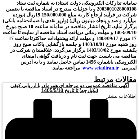
سامانه تدارکات الکترونیکی دولت (ستاد) به شماره ثبت ستاد
2003001028000108 و با جزئیات مندرج در اسناد مناقصه با تضمین
شرکت در فرآیند ارجاع کار به مبلغ 19.150.000.000ريال (نوزده
میلیارد و صد و پنجاه میلیون ریال) (واریز نقدی یا ضمانت‌نامه بانکی)
برگزار نماید. تاریخ انتشار مناقصه در سامانه ساعت 10 صبح مورخ
1403/09/10 و مهلت زمانی دریافت اسناد مناقصه از سایت تا ساعت
17 مورخ 1403/09/17 و مهلت ارائه پیشنهادات حداکثرتا ساعت 17
روز شنبه مورخ 1403/10/01 و جلسه بازگشایی پاکات صبح روز
یکشنبه مورخ 1403/10/02 برگزار می‌گردد. علاقمندان شرکت در
مناقصه می بایست جهت ثبت نام و دریافت گواهی امضای
الکترونیکی باشماره 1456 تماس حاصل نمایند و یا به آدرس
اینترنتی
www.setadiran.ir
مراجعه نمایند.
مقالات مرتبط
آگهی مناقصه عمومی دو مرحله ای همزمان با ارزیابی کیفی
(یکپارچه) تا تاریخ 1405/5/10
اطلاعات بیشتر