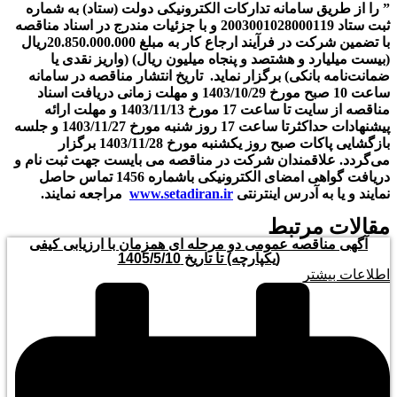
” را از طریق سامانه تدارکات الکترونیکی دولت (ستاد) به شماره
ثبت ستاد 2003001028000119 و با جزئیات مندرج در اسناد مناقصه
با تضمین شرکت در فرآیند ارجاع کار به مبلغ 20.850.000.000ريال
(بیست میلیارد و هشتصد و پنجاه میلیون ریال) (واریز نقدی یا
ضمانت‌نامه بانکی) برگزار نماید. تاریخ انتشار مناقصه در سامانه
ساعت 10 صبح مورخ 1403/10/29 و مهلت زمانی دریافت اسناد
مناقصه از سایت تا ساعت 17 مورخ 1403/11/13 و مهلت ارائه
پیشنهادات حداکثرتا ساعت 17 روز شنبه مورخ 1403/11/27 و جلسه
بازگشایی پاکات صبح روز یکشنبه مورخ 1403/11/28 برگزار
می‌گردد. علاقمندان شرکت در مناقصه می بایست جهت ثبت نام و
دریافت گواهی امضای الکترونیکی باشماره 1456 تماس حاصل
نمایند و یا به آدرس اینترنتی
www.setadiran.ir
مراجعه نمایند.
مقالات مرتبط
آگهی مناقصه عمومی دو مرحله ای همزمان با ارزیابی کیفی
(یکپارچه) تا تاریخ 1405/5/10
اطلاعات بیشتر