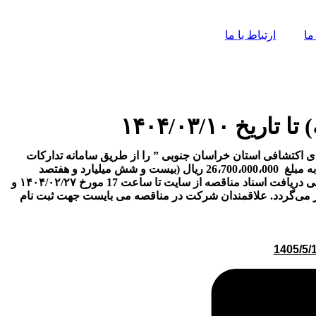
ما
ارتباط با ما
۱۴۰۴/۰۳/۱
زار متر عملیات حفاری مغزه گیری در محدوده های اکتشافی استان خراسان جنوبی ” را از طریق سامانه تدارکات
الکترونیکی دولت (ستاد) به شماره ثبت ستاد 2004001028000011 و با جزئیات مندرج در اسناد مناقصه با تضمین شرکت در فرآیند ارجاع کار به مبلغ 26،700،000،000 ريال (بیست و شش میلیارد و هفتصد
میلیون ریال) (واریز نقدی یا ضمانت‌نامه بانکی) برگزار نماید. تاریخ انتشار مناقصه در سامانه ساعت 10 صبح مورخ ۱۴۰۴/۰۲/۱۷ و مهلت زمانی دریافت اسناد مناقصه از سایت تا ساعت 17 مورخ ۱۴۰۴/۰۲/۲۷ و
دات حداکثرتا ساعت 17 روز شنبه مورخ ۱۴۰۴/۰۳/۱۰ و جلسه بازگشایی پاکات صبح روز یکشنبه مورخ ۱۴۰۴/۰۳/۱۱ برگزار می‌گردد. علاقمندان شرکت در مناقصه می بایست جهت ثبت نام