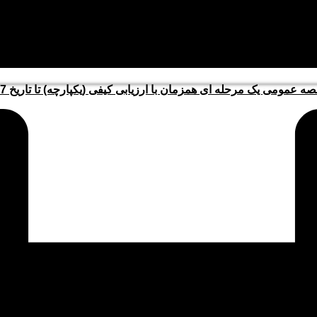
 عمومی یک مرحله ای همزمان با ارزیابی کیفی (یکپارچه) تا تاریخ 1405/5/17