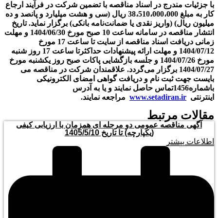
با جزئیات مندرج در اسناد مناقصه با تضمین شرکت در فرآیند ارجاع
کار به مبلغ 38،510،000،000 ريال (سی و هشت میلیارد و پانصد و ده
میلیون ریال) (واریز نقدی یا ضمانت‌نامه بانکی) برگزار نماید. تاریخ
انتشار مناقصه در سامانه ساعت 10 صبح مورخ 1404/06/30 و مهلت
زمانی دریافت اسناد مناقصه از سایت تا ساعت 17 مورخ
1404/07/12 و مهلت ارائه پیشنهادات حداکثرتا ساعت 17 روز شنبه
مورخ 1404/07/26 و جلسه بازگشایی پاکات صبح روز یکشنبه مورخ
1404/07/27 برگزار می‌گردد. علاقمندان شرکت در مناقصه می
بایست جهت ثبت نام و دریافت گواهی امضای الکترونیکی
باشماره1456تماس حاصل نمایند و یا به آدرس
اینترنتی
www.setadiran.ir
مراجعه نمایند.
مقالات مرتبط
آگهی مناقصه عمومی دو مرحله ای همزمان با ارزیابی کیفی
(یکپارچه) تا تاریخ 1405/5/10
اطلاعات بیشتر