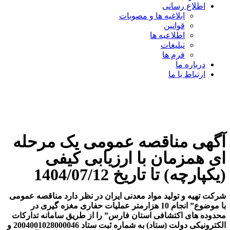
اطلاع رسانی
ابلاغیه ها و مصوبات
قوانین
اطلاعیه ها
تبلیغات
فرم ها
درباره ما
ارتباط با ما
آگهی مناقصه عمومی یک مرحله
ای همزمان با ارزیابی کیفی
(یکپارچه) تا تاریخ 1404/07/12
شرکت تهیه و تولید مواد معدنی ایران در نظر دارد مناقصه عمومی
با موضوع” انجام 10 هزارمتر عملیات حفاری مغزه گیری در
محدوده های اکتشافی استان فارس” را از طریق سامانه تدارکات
الکترونیکی دولت (ستاد) به شماره ثبت ستاد 2004001028000046 و