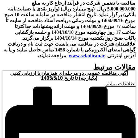
مناقصه با تضمین شرکت در فرآیند ارجاع کار به مبلغ
5.000.000.000 ريال (پنج میلیارد ریال) (واریز نقدی یا ضمانت‌نامه
بانکی) برگزار نماید. تاریخ انتشار مناقصه در سامانه ساعت 10 صبح
مورخ 1404/09/16 و مهلت زمانی دریافت اسناد مناقصه از سایت تا
ساعت 17 مورخ 1404/09/26 و مهلت ارائه پیشنهادات حداکثرتا
ساعت 17 روز چهارشنبه مورخ 1404/10/10 و جلسه بازگشایی
پاکات صبح روز یکشنبه مورخ 1404/10/14 برگزار می‌گردد.
علاقمندان شرکت در مناقصه می بایست جهت ثبت نام و دریافت
گواهی امضای الکترونیکی با شماره 1456 تماس حاصل نمایند و یا به
آدرس اینترنتی
www.setadiran.ir
مراجعه نمایند.
مقالات مرتبط
آگهی مناقصه عمومی دو مرحله ای همزمان با ارزیابی کیفی
(یکپارچه) تا تاریخ 1405/5/10
اطلاعات بیشتر