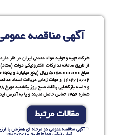
آگهی مناقصه عمومی ی
شرکت تهیه و تولید مواد معدنی ایران در نظر دارد
شماره 1456 تماس حاصل نمایند و یا به آدرس اینترنتی
مقالات مرتبط
زیابی تأمین¬کنندگان
آگهی مناقصه عمومی دو مرحله ای همزمان با ارزی
کیفی (یکپارچه) تا تاریخ 1405/5/10