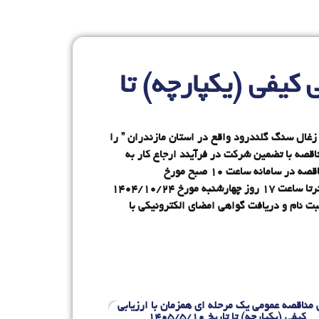
 کیفی (یکپارچه) تا
زغال سنگ گلندرود واقع در استان مازندران ” را
اد 2004001028000072 و با جزئیات مندرج در اسناد مناقصه با تضمین شرکت در فرآیند ارجاع کار به
مبلغ 5،050،000،000 ريال (پنج میلیارد و پنجاه میلیون ریال) (واریز نقدی یا ضمانت‌نامه بانکی) برگزار نماید. تاریخ انتشار مناقصه در سامانه ساعت 10 صبح مورخ
۱۴۰۴/۱۰/۰۲ و مهلت زمانی دریافت اسناد مناقصه از سایت تا ساعت 17 مورخ ۱۴۰۴/۱۰/۱۰ و مهلت ارائه پیشنهادات حداکثرتا ساعت 17 روز چهارشنبه مورخ ۱۴۰۴/۱۰/۲۴
مناقصه می بایست جهت ثبت نام و دریافت گواهی امضای الکترونیکی با
 مناقصه عمومی یک مرحله ای همزمان با ارزیابی
آگهی مناقصه عمومی ی
کیفی (یکپارچه) تا تاریخ 1405/5/10
کیفی (یکپارچه) تا