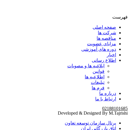
فهرست
صفحه اصلی
شرکت ها
مناقصه ها
مزایای عضویت
دوره های آموزشی
اخبار
اطلاع رسانی
ابلاغیه ها و مصوبات
قوانین
اطلاعیه ها
تبلیغات
فرم ها
درباره ما
ارتباط با ما
02188101685
Developed & Designed By M.Tajrishi
پرتال سازمان توسعه تعاون
اتاق بازرگانی ایران