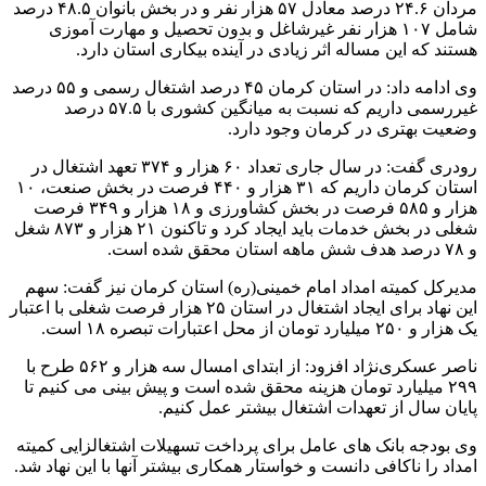
مردان ۲۴.۶ درصد معادل ۵۷ هزار نفر و در بخش بانوان ۴۸.۵ درصد
شامل ۱۰۷ هزار نفر غیرشاغل و بدون تحصیل و مهارت آموزی
هستند که این مساله اثر زیادی در آینده بیکاری استان دارد.
وی ادامه داد: در استان کرمان ۴۵ درصد اشتغال رسمی و ۵۵ درصد
غیررسمی داریم که نسبت به میانگین کشوری با ۵۷.۵ درصد
وضعیت بهتری در کرمان وجود دارد.
رودری گفت: در سال جاری تعداد ۶۰ هزار و ۳۷۴ تعهد اشتغال در
استان کرمان داریم که ۳۱ هزار و ۴۴۰ فرصت در بخش صنعت، ۱۰
هزار و ۵۸۵ فرصت در بخش کشاورزی و ۱۸ هزار و ۳۴۹ فرصت
شغلی در بخش خدمات باید ایجاد کرد و تاکنون ۲۱ هزار و ۸۷۳ شغل
و ۷۸ درصد هدف شش ماهه استان محقق شده است.
مدیرکل کمیته امداد امام خمینی(ره) استان کرمان نیز گفت: سهم
این نهاد برای ایجاد اشتغال در استان ۲۵ هزار فرصت شغلی با اعتبار
یک هزار و ۲۵۰ میلیارد تومان از محل اعتبارات تبصره ۱۸ است.
ناصر عسکری‌نژاد افزود: از ابتدای امسال سه هزار و ۵۶۲ طرح با
۲۹۹ میلیارد تومان هزینه محقق شده است و پیش بینی می کنیم تا
پایان سال از تعهدات اشتغال بیشتر عمل کنیم.
وی بودجه بانک های عامل برای پرداخت تسهیلات اشتغالزایی کمیته
امداد را ناکافی دانست و خواستار همکاری بیشتر آنها با این نهاد شد.