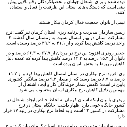
دیده شده و برای اشتغال جوانان و تحصیلکردگان رقم بالایی پیش
بینی است که دستگاه های استان این ظرفیت را فعال و استفاده
کنند.
نیمی از بانوان جمعیت فعال کرمان بیکار هستند
رییس سازمان مدیریت و برنامه ریزی استان کرمان نیز گفت: نرخ
مشارکت استان در بهار امسال نسبت به زمستان سال گذشته ۲
واحد درصد کاهش پیدا کرده و از ۴۱.۱ به ۳۹.۲ درصد رسیده است.
جعفر رودری افزود: این نرخ در مردان از ۶۷.۷ به ۶۶.۳ درصد و در
بانوان از ۱۵.۳ درصد به ۱۲.۳ درصد کاهش پیدا کرده که عمده دلیل
کاهش مربوط به بخش بانوان بوده است.
وی افزود: نرخ بیکاری در استان امسال کاهش پیدا کرد و از ۱۱.۲
درصد به ۸.۷ درصد رسید که از مقدار ۹.۲ درصد میانگین کشوری
پایین تر است؛ کاهش شمار جویندگان کار و ایجاد اشتغال از
مهمترین دلایل کاهش نرخ بیکاری استان محسوب می شود.
رودری با بیان اینکه استان کرمان به لحاظ خالص ایجاد اشتغال در
کشور جایگاه خوبی دارد اظهار داشت: جایگاه استان در نرخ
مشارکت در کشور ۲۲ است و به لحاظ نرخ بیکاری در رتبه ۱۷ قرار
دارد.
رییس سازمان مدیریت و برنامه ریزی استان کرمان بیان کرد: نرخ