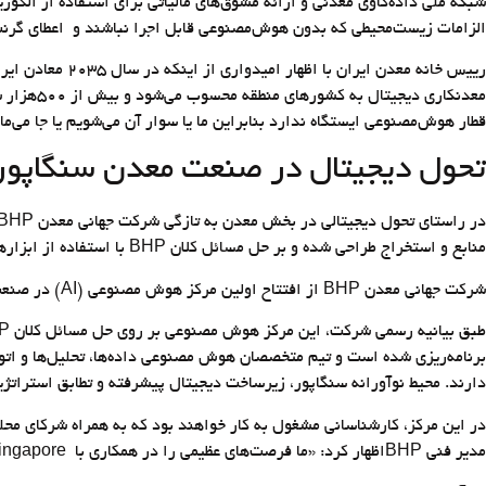
شبکه ملی داده‌کاوی معدنی و ارائه مشوق‌های مالیاتی برای استفاده از الگو
الزامات زیست‌محیطی که بدون هوش‌مصنوعی قابل اجرا نباشند و اعطای گرنت
رییس خانه معدن
معدنکاری
قطار هوش‌مصنوعی ایستگاه ندارد بنابراین ما یا سوار آن می‌شویم یا جا می‌ما
تحول دیجیتال در صنعت معدن سنگاپور
منابع و استخراج طراحی شده و بر حل مسائل کلان BHP با استفاده از ابزارهای هوش مصنوعی متمرکز خواهد شد.
شرکت جهانی معدن BHP از افتتاح اولین مرکز هوش مصنوعی (AI) در صنعت سنگاپور خبر داد. این ابتکار به منظور تسریع در تحول دیجیتال و پیاده‌سازی نوآوری‌ها در زمینه منابع و استخراج طراحی شده است.
دارند. محیط نوآورانه سنگاپور، زیرساخت دیجیتال پیشرفته و تطابق استراتژیک با برنامه‌های BHP از عوامل تعیین‌کننده در ا
در این مرکز، کارشناسانی مشغول به کار خواهند بود که به همراه شرکای محلی 
مدیر فنی BHPاظهار کرد: «ما فرصت‌های عظیمی را در همکاری با‌ AI Singapore و رهبران جهانی برای حل چالش‌های پیچیده و ایجاد استانداردهای جدید ایمنی و بهره‌وری می‌بینیم.»