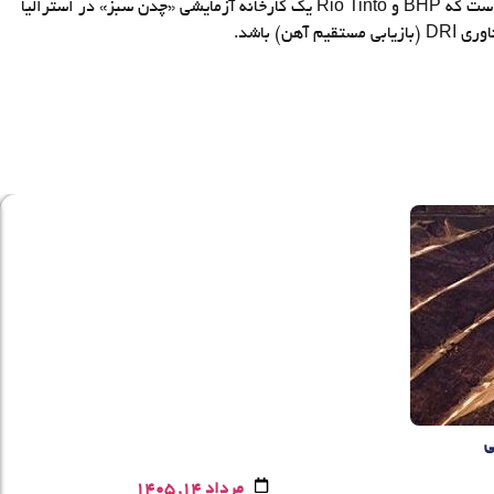
در آینده، انتظار می‌رود پروژه‌ها و مشارکت‌های جدیدی راه‌اندازی شود که به طور کامل پتانسیل هوش مصنوعی را در صنعت معدن آزاد کند. شایان ذکر است که BHP و Rio Tinto یک کارخانه آزمایشی «چدن سبز» در استرالیا
ی
مرداد 14, 1405