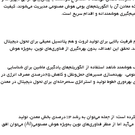
هش می‌دهد. کارشناسان باور دارند که چشم‌انداز ۲۰۳۵ ایران، نمایانگر کشوری است که معادن آن با الگوریتم‌های بومی هوش مصنوعی مدیریت می‌شوند، کیفیت
صمیم‌گیری هوشمندانه و اقدام سریع است.
ظرفیت بالایی برای تولید ثروت و هم پتانسیل عمیقی برای تحول دیجیتال
ین بخش، تولید ۶۰‌میلیون تن فولاد و تولید ۸۰۰هزار تن کاتد مس ترسیم شده‌اند. تحقق این اهداف، بدون بهره‌گیری از فناوری‌های نوین، به‌ویژه هوش
 هوشمند شاهد استفاده از الگوریتم‌های یادگیری ماشین برای شناسایی
ذخایر پنهان و کاهش ۴۰‌درصدی هزینه و زمان اکتشاف خواهیم بود. در بخش استخراج هوشمند شاهد پیش‌بینی خرابی تجهیزات با مدل‌های هوش مصنوعی، بهینه‌سازی مسیرهای حمل‌ونقل و کاهش ۲۵‌درصدی مصرف انرژی در
ستیم. در بخش فرآوری هوشمند شاهد کنترل کیفیت خودکار با دقت ۹۹‌درصد، کاهش ۵‌درصدی هزینه موادخام، افزایش ۶‌درصدی بهره‌وری خطوط تولید و استراتژی سه‌مرحله‌ای برای تحول دیجیتال در معدن
بهرامن با اشاره به برنامه هفتم توسعه گفت: برنامه هفتم توسعه جمهوری اسلامی ایران، اهداف بلندپروازانه‌ای برای بخش معدن و صنایع معدنی ترسیم کرده است؛ از جمله می‌توان به رشد ۱۳‌درصدی بخش معدن، تولید
۶۰‌میلیون تن فولاد و تولید ۸۰۰‌هزار تن کاتد مس اشاره کرد. تحقق این اهداف در ساختار فعلی و با اتکای صرف به روش‌های سنتی، چالشی جدی به‌شمار می‌آید اما از منظر فناوری‌های نوین به‌‌ویژه هوش مصنوعی(AI) می‌توان افق