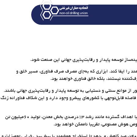
ه‌ساز توسعه پایدار و رقابت‌پذیری جهانی این صنعت شود.
د را ایفا کند. ابزاری که به‌جای مصرف صرف فناوری، مسیر خلق و
ف‌کننده نیستند، بلکه خالق فناوری خواهند بود.
 از موانع سنتی و دستیابی به توسعه پایدار و رقابت‌پذیری جهانی باشند.
ت به سال گذشته کمی بهبود یافته اما فاصله قابل‌توجهی با کشورهای پیشرو وجود دارد و این شکاف فناورانه زنگ
بخش معدن ایران با ظرفیت بالای تولید و اهمیت استراتژیک، همزمان فرصت و چالشی بزرگ برای بهره‌گیری از انقلاب فناورانه است. برنامه هفتم توسعه با اهداف گسترده مانند رشد ۱۳‌درصدی بخش معدن، تولید ۶۰‌میلیون تن
هوش مصنوعی در زنجیره ارزش معدن نقشی فراتر از یک ابزار صرف دارد؛ از اکتشاف هوشمند با الگوریتم‌های یادگیری ماشین که هزینه‌ها و زمان را تا ۴۰‌درصد کاهش می‌دهد تا استخراج هوشمند با پیش‌بینی خرابی تجهیزات و