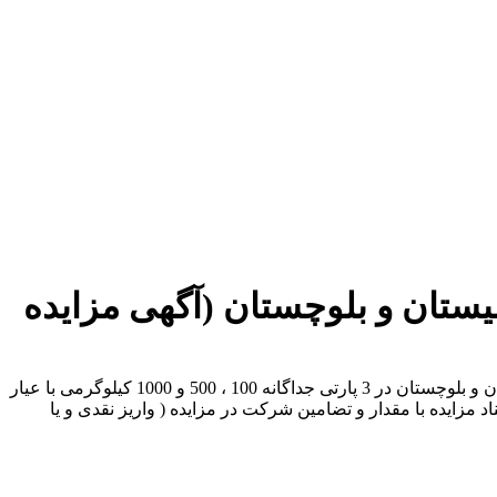
تان و بلوچستان (آگهی مزایده
شرکت تهیه و تولید مواد معدنی ایران در نظر دارد مزایده عمومی فروش شمش آنتیموان تولیدی مجتمع طرح های اکتشافی و معدنی سیستان و بلوچستان در 3 پارتی جداگانه 100 ، 500 و 1000 کیلوگرمی با عیار
کی دولت (ستاد) به شماره ثبت ستاد 100971028000029 و با جزئیات مندرج در اسناد مزایده با مقدار و تضامین شرکت در مزایده ( واریز نقدی و یا