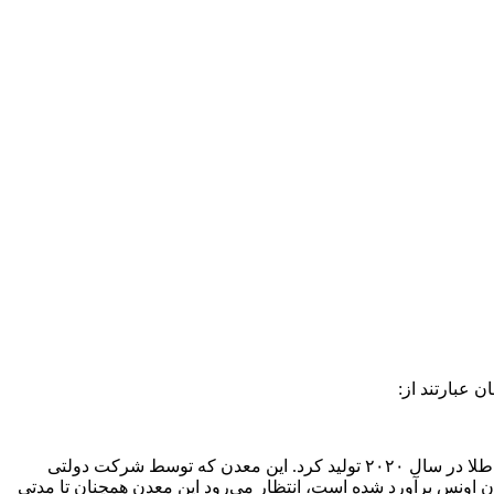
 عبارتند از:
صنعتی است که اندکی بیش از دو میلیون اونس طلا در سال ۲۰۲۰ تولید کرد. این معدن که توسط شرکت دولتی
شود، بیش از ۳.۳ کیلومتر طول، ۲.۵ کیلومتر پهنا و حدود ۶۰۰ متر عمق دارد. با توجه به میزان ذخایرش که بیش از ۱۵۰ میلیون اونس برآورد شده است، انتظار می‌رود این معدن همچنان تا مدتی