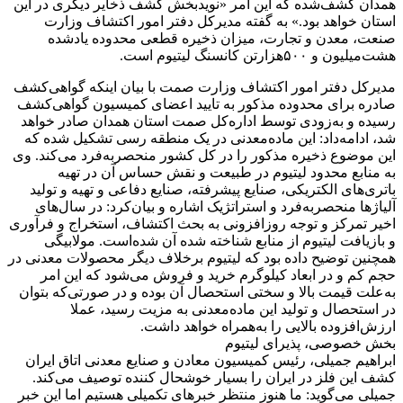
همدان کشف‌شده که این امر «نویدبخش کشف ذخایر دیگری در این
استان خواهد بود.» به گفته مدیرکل دفتر امور اکتشاف وزارت
صنعت، معدن و تجارت، میزان ذخیره قطعی محدوده یادشده
هشت‌میلیون و ۵۰۰‌هزارتن کانسنگ لیتیوم است.
مدیرکل دفتر امور اکتشاف وزارت صمت با بیان اینکه گواهی‌‌‌‌‌‌کشف
صادره برای محدوده مذکور به تایید اعضای کمیسیون گواهی‌‌‌‌‌‌کشف
رسیده و به‌‌‌‌‌‌زودی توسط اداره‌‌‌‌‌‌کل صمت استان همدان صادر خواهد
شد، ادامه‌‌‌‌‌‌داد: این ماده‌معدنی در یک منطقه رسی تشکیل شده که
این موضوع ذخیره مذکور را در کل کشور منحصربه‌فرد می‌کند. وی
به منابع محدود لیتیوم در طبیعت و نقش حساس آن در تهیه
باتری‌‌‌‌‌‌های الکتریکی، صنایع پیشرفته، صنایع دفاعی و تهیه و تولید
آلیاژها منحصربه‌فرد و استراتژیک اشاره و بیان‌کرد: در سال‌های
اخیر تمرکز و توجه روزافزونی به بحث اکتشاف، استخراج و فرآوری
و بازیافت لیتیوم از منابع شناخته شده آن شده‌است. مولابیگی
همچنین توضیح داده بود که لیتیوم برخلاف دیگر محصولات معدنی در
حجم کم و در ابعاد کیلوگرم خرید و فروش می‌شود که این امر
به‌‌‌‌‌‌علت قیمت بالا و سختی استحصال آن بوده و در صورتی‌که بتوان
در استحصال و تولید این ماده‌معدنی به مزیت رسید، عملا
ارزش‌افزوده بالایی را به‌همراه خواهد داشت.
بخش خصوصی، پذیرای لیتیوم
ابراهیم جمیلی، رئیس کمیسیون معادن و صنایع معدنی اتاق ایران
کشف این فلز در ایران را بسیار خوشحال کننده توصیف می‌کند.
جمیلی می‌گوید: ما هنوز منتظر خبرهای تکمیلی هستیم اما این خبر