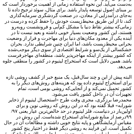
به‌دست می‌آید. این نحوه استفاده زمانی از اهمیت برخوردار است که
بر مبنای اصول توسعه پایدار باشد. برای مثال، سوئد ترجیح داده تا
به‌جای درآمدزایی از معادن، در صنعت گردشگری سرمایه‌گذاری
کند، تا از این طریق محیط‌‌‌‌‌‌زیست خودش را حفظ کرده و درست در
زمانی‌که بیشتر نقاط دنیا با مشکل کم‌‌‌‌‌‌آبی و فرونشست روبه‌رو
هستند، این کشور وضعیت بسیار خوبی داشته و بعید نیست تا در
آینده یکی از معدود مکان‌های دنیا برای مهاجرت و فرار از وضعیت
بحرانی محیط‌‌‌‌‌‌زیست باشد، اما ایران چنین شرایطی ندارد. بحران
خشکسالی از یک‌سو و شرایط اقتصادی از سوی دیگر موجب‌شده
که کشور بیشتر از اینکه مهاجرپذیر باشد، منطقه‌ای مهاجرفرست
باشد. همین دلایل است که استخراج لیتیوم در کشور را منطقی جلوه
می‌دهد.
البته پیش از این و چند سال‌قبل، یک منبع خبر از کشف روشی تازه
برای استخراج لیتیوم داده بود که هزینه‌های روش‌های دیگر را به
کشور تحمیل نمی‌کند و از آنجایی‌که روشی بومی است، تمام
تجهیزات آن در داخل کشور یافت می‌شود.
محمدرضا برزگری، مجری وقت طرح «استحصال لیتیوم از ذخایر
شورابه» قبلا گفته بود که در این روش که روشی نوین و برای
اولین‌بار در دنیاست، فلز لیتیوم در حد خالص‌ترین عیار یعنی ۹۷/
۹۹‌درصد از منابع شورابه‌ای استخراج شده‌است. این روش در
مقیاس آزمایشگاهی و پایه نتایج خوبی داشته و مطالعات آن در حال
تکمیل است. این فرآیند به روشی دیگر فقط در اختیار پنج کشور
دنیاست و ما توانستیم روشی جدید‌تر و با خلوص بالاتری ابداع کنیم؛