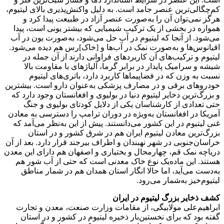
کم‌چگالی‌‌‌‌‌‌ترین عنصر جامد است. به دلیل واکنش‌‌‌‌‌‌پذیری بالای لیتیوم،
هرگز نمی‌توان آن را به‌صورت عنصر آزاد در طبیعت پیدا کرد و
همواره در بخشی از یک ترکیب شیمیایی که بیشتر یونی است، پیدا
می‌شود. از آنجا ‌که لیتیوم در آب حل می‌شود، به‌صورت یون در آب
اقیانوس‌‌‌‌‌‌ها و به‌صورت نمک در آب‌‌‌‌‌‌ها و [خاک]رس هم دیده می‌شود.
لیتیوم و ترکیب‌‌‌‌‌‌های آن کاربردهای فراوانی دارند از آن جمله در
شیشه و سرامیک پایدار در‌ برابر گرما، آلیاژهای با مقاومت بالا
نسبت به وزن که در فضاپیماها کاربرد دارد، باتری‌‌‌‌‌‌های لیتیوم
خودروهای برقی و در مصارف پزشکی به‌عنوان دارو است. بیشترین
و بزرگ‌ترین دخایر لیتیوم دنیا در بولیوی و افغانستان وجود دارد که
حتی تعدادی از کارشناسان یکی از دلایل کودتای بولیوی و جنگ
آمریکا در افغانستان به‌ویژه در دوران ترامپ را دسترسی به معادن
غنی لیتیوم در این کشور می‌دانستند. پیش از این به‌نظر می‌‌‌‌‌‌آمد که
بزرگ‌ترین معادن لیتیوم ایران هم در شرق کشور و در استان
خراسان‌جنوبی در شهر نهبندان و اطراف بیرجند قرار دارد. بعد از آن
دریاچه نمک قم، چهارمحال و بختیاری و اصفهان هم دارای این معدن
هستند. این ماده‌یک نوع خاک معدنی است که حتی از آب شور هم
به‌دست می‌آید، اما حالا انگار استان همدان هم در شمار مناطق
لیتیوم‌‌‌‌‌‌خیز به‌شمار می‌رود.
کشف ذخایر بزرگ لیتیوم در ایران
ابراهیم‌‌‌‌‌‌علی مولابیگی، از مقامات وزارت صنعت، معدن و تجارت
گفته بود که برای نخستین‌بار ذخیره لیتیوم در کشور و در استان