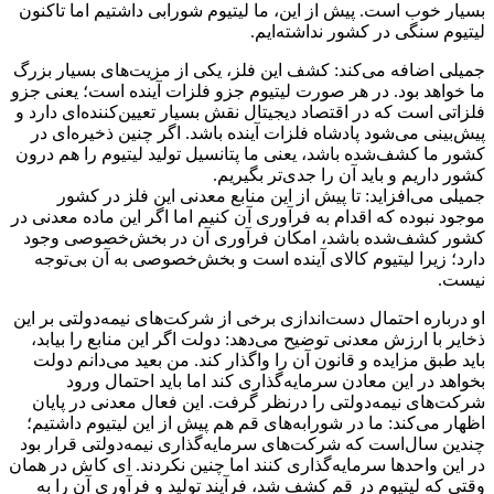
بسیار خوب است. پیش از این، ما لیتیوم شورابی داشتیم اما تاکنون
لیتیوم سنگی در کشور نداشته‌ایم.
جمیلی اضافه می‌کند: کشف این فلز، یکی از مزیت‌های بسیار بزرگ
ما خواهد بود. در هر صورت لیتیوم جزو فلزات آینده است؛ یعنی جزو
فلزاتی است که در اقتصاد دیجیتال نقش بسیار تعیین‌کننده‌ای دارد و
پیش‌بینی می‌شود پادشاه فلزات آینده باشد. اگر چنین ذخیره‌ای در
کشور ما کشف‌شده باشد، یعنی ما پتانسیل تولید لیتیوم را هم درون
کشور داریم و باید آن را جدی‌تر بگیریم.
جمیلی می‌افزاید: تا پیش از این منابع معدنی این فلز در کشور
موجود نبوده که اقدام به فرآوری آن کنیم اما اگر این ماده معدنی در
کشور کشف‌شده باشد، امکان فرآوری آن در بخش‌خصوصی وجود
دارد؛ زیرا لیتیوم کالای آینده است و بخش‌خصوصی به آن بی‌توجه
نیست.
او درباره احتمال دست‌اندازی برخی از شرکت‌های نیمه‌دولتی بر این
ذخایر با ارزش معدنی توضیح می‌دهد: دولت اگر این منابع را بیابد،
باید طبق مزایده و قانون آن را واگذار کند. من بعید می‌دانم دولت
بخواهد در این معادن سرمایه‌گذاری کند اما باید احتمال ورود
شرکت‌های نیمه‌دولتی را درنظر گرفت. این فعال معدنی در پایان
اظهار می‌کند: ما در شورابه‌های قم هم پیش از این لیتیوم داشتیم؛
چندین سال‌است که شرکت‌های سرمایه‌گذاری نیمه‌دولتی قرار بود
در این واحدها سرمایه‌گذاری کنند اما چنین نکردند. ‌ای کاش در همان
وقتی که لیتیوم در قم کشف شد، فرآیند تولید و فرآوری آن را به