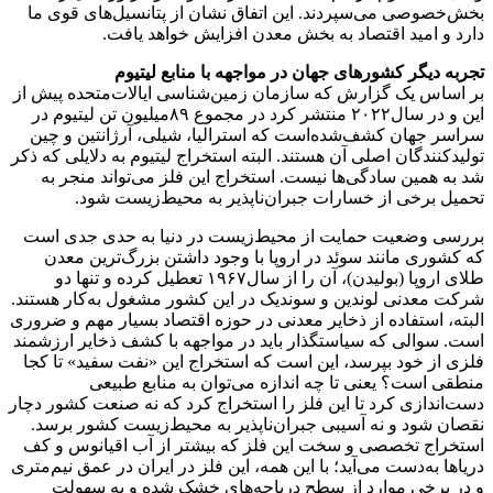
بخش‌خصوصی می‌سپردند. این اتفاق نشان از پتانسیل‌های قوی ما
دارد و امید اقتصاد به بخش معدن افزایش خواهد یافت.
تجربه دیگر کشورهای جهان در مواجهه با منابع لیتیوم
بر اساس یک گزارش که سازمان زمین‌شناسی ایالات‌متحده پیش از
این و در سال‌۲۰۲۲ منتشر کرد در مجموع ۸۹‌میلیون ‌تن لیتیوم در
سراسر جهان کشف‌شده‌است که استرالیا، شیلی، آرژانتین و چین
تولیدکنندگان اصلی آن هستند. البته استخراج لیتیوم به دلایلی که ذکر
شد به همین سادگی‌ها نیست. استخراج این فلز می‌تواند منجر به
تحمیل برخی از خسارات جبران‌ناپذیر به محیط‌زیست شود.
بررسی وضعیت حمایت از محیط‌‌‌‌‌‌زیست در دنیا به حدی جدی است
که کشوری مانند سوئد در اروپا با وجود داشتن بزرگ‌ترین معدن
طلای اروپا (بولیدن)، آن را از سال‌۱۹۶۷ تعطیل کرده و تنها دو
شرکت معدنی لوندین و سوندیک در این کشور مشغول به‌کار هستند.
البته، استفاده از ذخایر معدنی در حوزه اقتصاد بسیار مهم و ضروری
است. سوالی که سیاستگذار باید در مواجهه با کشف ذخایر ارزشمند
فلزی از خود بپرسد، این است که استخراج این «نفت سفید» تا کجا
منطقی است؟ یعنی تا چه اندازه می‌توان به منابع طبیعی
دست‌اندازی کرد تا این فلز را استخراج کرد که نه صنعت کشور دچار
نقصان شود و نه آسیبی جبران‌ناپذیر به محیط‌زیست کشور برسد.
استخراج تخصصی و سخت این فلز که بیشتر از آب اقیانوس و کف
دریاها به‌دست می‌آید؛ با این همه، این فلز در ایران در عمق نیم‌‌‌‌‌‌متری
و در برخی موارد از سطح دریاچه‌‌‌‌‌‌های خشک شده و به سهولت