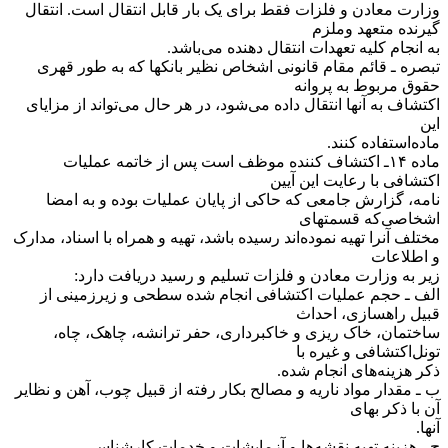
وزارت معادن و فلزات فقط برای یک بار قابل انتقال است. انتقال
گیرنده متعهد و‌ملزم
به انجام کلیه تعهدات انتقال دهنده می‌باشد.
‌تبصره ـ قائم مقام قانونی اشخاص نظیر بانکها که به طور قهری
حقوق مربوط به پروانه
اکتشاف به آنها انتقال داده می‌شود، در هر حال می‌تواند از مزایای
این
ماده‌استفاده کنند.
‌ماده ۱۴ـ اکتشاف کننده موظف است پس از خاتمه عملیات
اکتشافی با رعایت این آیین
نامه، گزارش جامعی که حاکی از پایان عملیات بوده و به امضا
اشخاصی‌که قسمتهای
مختلف آنرا تهیه نموده‌اند رسیده باشد، تهیه و همراه با اسناد، مدارک
و اطلاعات
زیر به وزارت معادن و فلزات تسلیم و رسید دریافت دارد:
‌الف ـ حجم عملیات اکتشافی انجام شده سطحی و زیرزمینی از
قبیل راهسازی، احداث
ساختمان، خاک ریزی و خاکبرداری، حفر ترانشه، چاهک، چاه،
تونل‌اکتشافی و غیره با
ذکر هزینه‌های انجام شده.
ب ـ مقدار مواد ناریه و مصالح بکار رفته از قبیل چوب، آهن و نظایر
آن با ذکر بهای
آنها.
ج ـ هزینه تهیه نقشه‌ها و آزمایشات و خدمات کارشناسی.