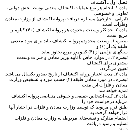
‌فصل اول ـ اکتشاف
‌ماده ۱ـ انجام هر نوع عملیات اکتشاف معدنی توسط بخش دولتی،
تعاونی و خصوصی
(‌ایرانی ـ خارجی) مستلزم دریافت پروانه اکتشاف از وزارت معادن
و‌فلزات است.
‌ماده ۲ـ حداکثر وسعت محدوده هر پروانه اکتشاف (۴۰) کیلومتر
مربع است.
‌تبصره ۱ـ وسعت محدوده پروانه اکتشاف نباید برای مواد معدنی
طبقه یک از (۶) و
سنگهای تزئینی از (۴) کیلومتر مربع تجاوز نماید.
‌تبصره ۲ـ در موارد خاص با تأیید وزیر معادن و فلزات وسعت
بیشتری برای اکتشاف
تعیین می‌گردد.
‌ماده ۳ـ مدت اعتبار پروانه اکتشاف از تاریخ صدور یکسال می‌باشد.
‌تبصره ـ در مورد معادن طبقه (۲) حسب مورد با تشخیص وزارت
معادن و فلزات این مدت
تمدید خواهد شد.
‌ماده ۴ـ کلیه اشخاص حقیقی و حقوقی متقاضی پروانه اکتشاف
می‌باید درخواست خود را
طبق فرم مربوط که توسط وزارت معادن و فلزات در اختیار آنها
قرار‌خواهد گرفت به
انضمام مدارک و نقشه‌های مربوط، به وزارت معادن و فلزات
تسلیم و رسید دریافت
دارند.