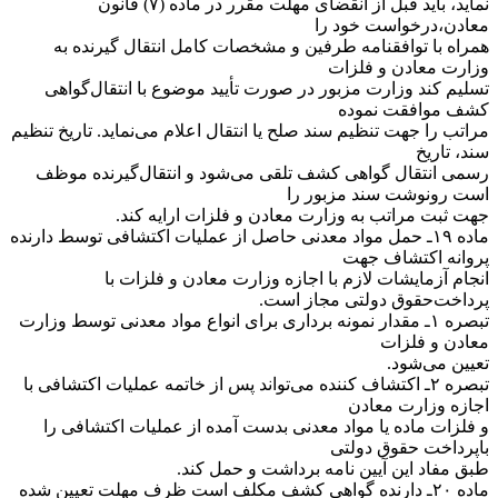
نماید، باید قبل از انقضای مهلت مقرر در ماده (۷) قانون
معادن،‌درخواست خود را
همراه با توافقنامه طرفین و مشخصات کامل انتقال گیرنده به
وزارت معادن و فلزات
تسلیم کند وزارت مزبور در صورت تأیید موضوع با انتقال‌گواهی
کشف موافقت نموده
مراتب را جهت تنظیم سند صلح یا انتقال اعلام می‌نماید. تاریخ تنظیم
سند، تاریخ
رسمی انتقال گواهی کشف تلقی می‌شود و انتقال‌گیرنده موظف
است رونوشت سند مزبور را
جهت ثبت مراتب به وزارت معادن و فلزات ارایه کند.
‌ماده ۱۹ـ حمل مواد معدنی حاصل از عملیات اکتشافی توسط دارنده
پروانه اکتشاف جهت
انجام آزمایشات لازم با اجازه وزارت معادن و فلزات با
پرداخت‌حقوق دولتی مجاز است.
‌تبصره ۱ـ مقدار نمونه برداری برای انواع مواد معدنی توسط وزارت
معادن و فلزات
تعیین می‌شود.
‌تبصره ۲ـ اکتشاف کننده می‌تواند پس از خاتمه عملیات اکتشافی با
اجازه وزارت معادن
و فلزات ماده یا مواد معدنی بدست آمده از عملیات اکتشافی را
با‌پرداخت حقوق دولتی
طبق مفاد این آیین نامه برداشت و حمل کند.
‌ماده ۲۰ـ دارنده گواهی کشف مکلف است ظرف مهلت تعیین شده