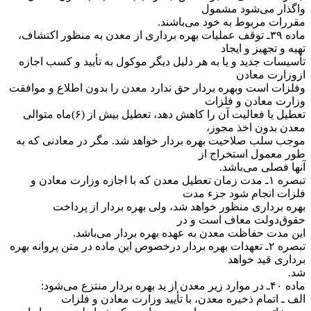
واگذار می‌شود مشمول
مقررات مربوط به خود می‌باشند.
‌ماده ۳۹ـ توقف عملیات بهره برداری از معدن به منظور اکتشاف،
تهیه و تجهیز و ایجاد
تأسیسات جدید و یا به هر دلیل دیگر موکول به تأیید و کسب اجازه
از‌وزارت معادن
وفلزات است وبهره بردار حق ندارد معدن را بدون اطلاع و موافقت
وزارت معادن و فلزات
تعطیل یا فعالیت آن را کاهش دهد، تعطیل بیش از (۶)‌ماه متوالی
معدن بدون اخذ مجوز،
موجب سلب صلاحیت بهره بردار خواهد شد. مگر در معادنی که به
طور معمول استخراج از
آنها فصلی می‌باشد.
‌تبصره ۱ـ مدت زمان تعطیل معدن که با اجازه وزارت معادن و
فلزات انجام شود جزء مدت
بهره برداری منظور خواهد شد، ولی بهره بردار از پرداخت
حقوق‌دولت معاف است و در
این مدت حفاظت معدن به عهده بهره بردار می‌باشد.
‌تبصره ۲ـ تعهدات بهره بردار درخصوص این ماده در متن پروانه بهره
برداری قید خواهد
شد.
‌ماده ۴۰ـ در موارد زیر معدن از ید بهره بردار منتزع می‌شود:
‌الف ـ اتمام ذخیره معدن، با تأیید وزارت معادن و فلزات