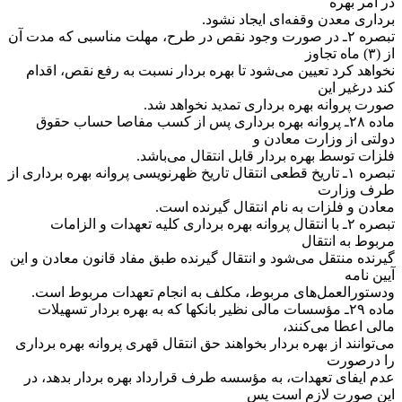
در امر بهره
برداری معدن وقفه‌ای ایجاد نشود.
‌تبصره ۲ـ در صورت وجود نقص در طرح، مهلت مناسبی که مدت آن
از (۳) ماه تجاوز
نخواهد کرد تعیین می‌شود تا بهره بردار نسبت به رفع نقص، اقدام
کند در‌غیر این
صورت پروانه بهره برداری تمدید نخواهد شد.
‌ماده ۲۸ـ پروانه بهره برداری پس از کسب مفاصا حساب حقوق
دولتی از وزارت معادن و
فلزات توسط بهره بردار قابل انتقال می‌باشد.
‌تبصره ۱ـ تاریخ قطعی انتقال تاریخ ظهرنویسی پروانه بهره برداری از
طرف وزارت
معادن و فلزات به نام انتقال گیرنده است.
‌تبصره ۲ـ با انتقال پروانه بهره برداری کلیه تعهدات و الزامات
مربوط به انتقال
گیرنده منتقل می‌شود و انتقال گیرنده طبق مفاد قانون معادن و این
آیین نامه
و‌دستورالعمل‌های مربوط، مکلف به انجام تعهدات مربوط است.
‌ماده ۲۹ـ مؤسسات مالی نظیر بانکها که به بهره بردار تسهیلات
مالی اعطا می‌کنند،
می‌توانند از بهره بردار بخواهند حق انتقال قهری پروانه بهره برداری
را در‌صورت
عدم ایفای تعهدات، به مؤسسه طرف قرارداد بهره بردار بدهد، در
این صورت لازم است پس