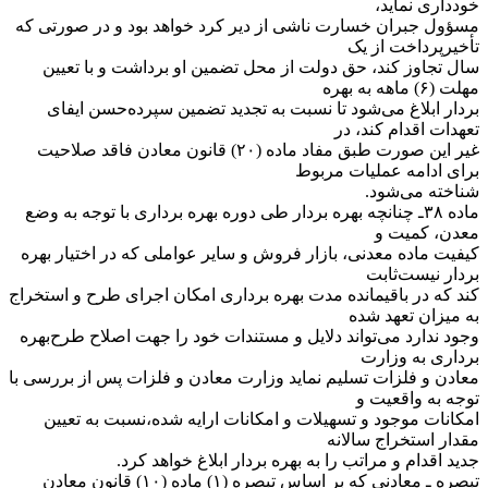
خودداری نماید،
مسؤول جبران خسارت ناشی از دیر کرد خواهد بود و در صورتی که
تأخیر‌پرداخت از یک
سال تجاوز کند، حق دولت از محل تضمین او برداشت و با تعیین
مهلت (۶) ماهه به بهره
بردار ابلاغ می‌شود تا نسبت به تجدید تضمین سپرده‌حسن ایفای
تعهدات اقدام کند، در
غیر این صورت طبق مفاد ماده (۲۰) قانون معادن فاقد صلاحیت
برای ادامه عملیات مربوط
شناخته می‌شود.
‌ماده ۳۸ـ چنانچه بهره بردار طی دوره بهره برداری با توجه به وضع
معدن، کمیت و
کیفیت ماده معدنی، بازار فروش و سایر عواملی که در اختیار بهره
بردار نیست‌ثابت
کند که در باقیمانده مدت بهره برداری امکان اجرای طرح و استخراج
به میزان تعهد شده
وجود ندارد می‌تواند دلایل و مستندات خود را جهت اصلاح طرح‌بهره
برداری به وزارت
معادن و فلزات تسلیم نماید وزارت معادن و فلزات پس از بررسی با
توجه به واقعیت و
امکانات موجود و تسهیلات و امکانات ارایه شده،‌نسبت به تعیین
مقدار استخراج سالانه
جدید اقدام و مراتب را به بهره بردار ابلاغ خواهد کرد.
‌تبصره ـ معادنی که بر اساس تبصره (۱) ماده (۱۰) قانون معادن