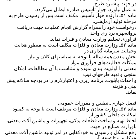
در جهت پیشبرد طرح
به عمل نیاورد، جواز تأسیس صادره ابطال می‌گردد.
‌ماده ۵۱ـ دارنده جواز تأسیس مکلف است پس از رسیدن طرح به
مرحله تولید آزمایشی،
درخواست خود را همراه گزارش انجام عملیات جهت دریافت
پروانه‌بهره برداری واحد
فرآوری تسلیم وزارت معادن و فلزات نماید.
‌ماده ۵۲ـ وزارت معادن و فلزات مکلف است به منظور هدایت
وحمایت سرمایه گذاری در
بخش معدن همه ساله با توجه به سیاستهای کلان و نیاز
ممکلت،‌فعالیت‌های فرآوری مواد
معدنی را اولویت بندی نموده و متناسب با آن مطالعات، امکان
سنجی و تهیه طرحهای تیپ
و احداث پایلوت، برنامه ریزی و اعتبار‌لازم را در بودجه سالانه پیش
بینی و هزینه
نماید.
‌فصل چهارم ـ تطبیق و مقررات عمومی
‌ماده ۵۳ـ وزارت معادن و فلزات موظف است با توجه به کمبود
امکانات داخلی کشور از
لحاظ تهیه و ساخت قطعات یدکی، تجهیزات و ماشین آلات معدنی،
با‌وزارت صنایع در جهت
رفع مشکل و رسیدن به خودکفایی در امر تولید ماشین آلات معدنی
همکاری و تا تحقق آن،