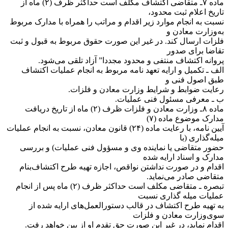
‌ماده ۷ـ متقاضی اکتشاف مکلف است حداکثر ظرف (۲) ماه از
تاریخ اعلام ثبت محدود،
نسبت به انجام موارد زیر اقدام و مراتب را همراه با مدارک مربوط
به‌وزارت معادن و
فلزات ارسال کند. در غیر این صورت حقوق مربوط به قبول و ثبت
تقاضا برای صدور
پروانه اکتشاف منتفی و محدود مجددا” آزاد تلقی می‌شود.
‌الف ـ تکمیل و ارایه تعهد نامه مربوط به انجام عملیات اکتشاف
طبق اصول فنی و
رعایت ضوابط و شرایط وزارت معادن و فلزات.
ب ـ معرفی مسئول فنی عملیات.
‌ماده ۸ـ وزارت معادن و فلزات ظرف (۲) ماه از تاریخ دریافت
مدارک موضوع ماده (۷)
آیین نامه، با رعایت ماده (۲۴) قانون معادن، نسبت به انجام عملیات
میله‌گذاری (‌با
حضور متقاضی یا نماینده وی و مسؤول فنی عملیات) و بررسی
مدارک و اسناد ارایه شده
اقدام و در صورت نداشتن نواقص، اجازه تهیه طرح اکتشاف‌بنام
متقاضی صادر می‌نماید.
‌تبصره ـ متقاضی مکلف است حداکثر ظرف (۲) ماه پس از انجام
عملیات میله گذاری نسبت
به تهیه طرح اکتشاف در قالب دستورالعمل‌های ارایه شده از
سوی‌وزارت معادن و فلزات
اقدام نماید، در غیر این صورت حق تقدم او از بین خواهد رفت.