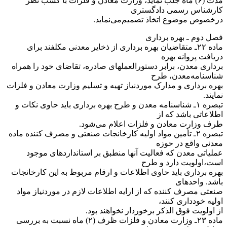
مدت (۶) ماه جلب نماید، وزارت معادن و فلزات با کسب نظر
کارشناس رسمی دادگستری
درخصوص موضوع اتخاذ تصمیم‌می‌نماید.
‌فصل دوم ـ بهره برداری
‌ماده ۲۲ـ متقاضیان بهره برداری از ذخایر معدنی مکلفند برای
دریافت پروانه بهره
برداری معدن، برابر دستورالعملهای صادره، تقاضای خود را همراه
شناسنامه‌معدن، طرح
بهره برداری و مدارک موردنیاز تهیه و تسلیم وزارت معادن و فلزات
نمایند.
‌تبصره ۱ـ شناسنامه معدن و طرح بهره برداری باید حاوی نکات و
اطلاعاتی باشد که از
طرف وزارت معادن و فلزات اعلام می‌شود.
‌تبصره ۲ـ تأمین مواد اولیه کارخانجات صنعتی و مصرف کننده ماده
معدنی واقع در حوزه
عملیاتی معدن که فعالیت آنها منطبق بر استانداردهای موجود
است،‌اولویت دارد و طرح
بهره برداری باید حاوی اطلاعات و ارقام مربوط به این کارخانجات
باشد. واحدهای
صنعتی مصرف کننده که از ارایه اطلاعات لازم در مورد‌نیاز مواد
اولیه خودداری کنند،
از اولویت فوق الذکر برخوردار نخواهند بود.
‌ماده ۲۳ـ وزارت معادن و فلزات ظرف (۲) ماه نسبت به بررسی