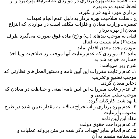
ب ـ خاتمه مدت بهره برداری در مواردی که شرایط بهره بردار از
لحاظ تمدید مدت بهره
برداری مورد تأیید قرار نگیرد.
ج ـ سلب صلاحیت بهره بردار به دلیل عدم انجام تعهدات
‌تبصره ـ وزارت معادن و فلزات مکلف است در مواردی که انتزاع
معدن از بهره بردار
قبلی به موجب بندهای (ب) و (ج) ماده فوق صورت می‌گیرد ظرف
مدت(۶) ماه نسبت به فعال
نمودن مجدد معدن اقدام نماید.
‌ماده ۴۱ـ مواردی که عدم رعایت آنها موجب رد صلاحیت و یا اخذ
خسارت خواهد شد به
شرح زیر می‌باشد:
۱ـ عدم رعایت مقررات این آیین نامه و دستورالعمل‌های نظارتی که
موجب تضییع و تخریب
ذخایر معدن گردد.
۲ـ عدم رعایت مقررات این آیین نامه ایمنی و حفاظت در معادن که
موجب سلب سلامتی و
یا بهداشت کارکنان گردد.
۳ـ عدم بهره برداری و استخراج سالانه به مقدار تعیین شده در طرح
مصوب با رعایت
مفاد این آیین نامه
۴ـ عدم پرداخت حقوق دولت
۵ـ عدم انجام سایر تعهدات ذکر شده در متن پروانه عملیات و
شناسنامه منضم به آن