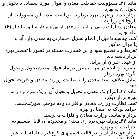
‌ماده ۴۲ـ مسؤولیت حفاظت معدن و اموال مورد استفاده تا تحویل و
تحول آن به بهره
بردار جدید بر عهده بهره بردار سابق است. مدت این مسؤولیت از
تاریخ‌ابلاغ وزارت
معادن و فلزات مبنی بر انتزاع معدن از بهره بردار سابق نباید از (۶)
ماه تجاوز
کند. چنانچه تا قبل از انجام تحویل، خسارتی به معدن وارد آید و
یا‌اموال مذکور
تفریط و یا تضییع شود و این خسارت مستند بر قصور یا تقصیر بهره
بردار باشد، باید
از عهده جبران آن برآید.
‌تبصره ـ چنانچه در مهلت مقرر در ماه فوق، معدن تحویل و تحول
نگردد بهره بردار
سابق مکلف است معدن را به نماینده وزارت معادن و فلزات تحویل
دهد.
‌ماده ۴۳ـ انتزاع یک معدن و تحویل و تحول آن از یک بهره بردار به
بهره بردار دیگر،
تحت نظارت وزارت معادن و فلزات و به موجب صورتمجلسی
خواهد بود‌که به امضا دو بهره
بردار و نماینده وزارت معادن و فلزات می‌رسد.
‌ماده ۴۴ـ پروانه بهره برداری معدن و محدوده آن قابل تقسیم به
اجزا نیست و بهره
بردار حق ندار آن را در قالب قسمتهای کوچکتر معامله یا به غیر
واگذار کند.