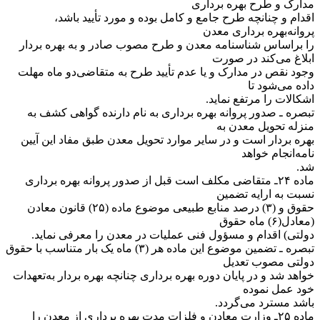
مدارک و طرح بهره برداری
اقدام و چنانچه طرح جامع و کامل بوده و مورد تأیید باشد،
پروانه‌بهره برداری معدن
را براساس شناسنامه معدن و طرح مصوب صادر و به بهره بردار
ابلاغ می‌کند در صورت
وجود نقص در مدارک و یا عدم تأیید طرح به متقاضی‌دو ماه مهلت
داده می‌شود تا
اشکالات را مرتفع نماید.
‌تبصره ـ صدور پروانه بهره برداری به نام دارنده گواهی کشف به
منزله تحویل معدن به
بهره بردار است و در سایر موارد تحویل معدن طبق مفاد این آیین
نامه‌انجام خواهد
شد.
‌ماده ۲۴ـ متقاضی مکلف است قبل از صدور پروانه بهره برداری
نسبت به ارایه تضمین
حقوق و (۳) درصد منابع طبیعی موضوع ماده (۲۵) قانون معادن
(‌معادل(۶) ماه حقوق
دولتی) اقدام و مسؤول فنی عملیات در معدن را معرفی نماید.
‌تبصره ـ تضمین موضوع این ماده هر (۳) ماه یک بار متناسب با حقوق
دولتی مصوب تعدیل
خواهد شد و در پایان دوره بهره برداری چنانچه بهره بردار به‌تعهدات
خود عمل نموده
باشد مسترد می‌گردد.
‌ماده ۲۵ـ وزارت معادن و فلزات مدت بهره برداری از معدن را