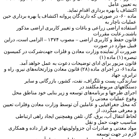
به تعیین عامل
اکتشاف یا بهره برداری اقدام نماید.
‌ماده ۶۰- در صورتی که دارندگان پروانه اکتشاف یا بهره برداری حین
عملیات ناچار به
استفاده اراضی زراعی و باغات و تغییر کاربری اراضی مذکور
باشند،‌رعایت مقررات
قانون حفظ و کاربری اراضی – مصوب ۱۳۷۴ – الزامی است، دراین
قبیل موارد در صورت
ضرورت از نماینده وزارت معادن و فلزات جهت‌شرکت در کمیسون
تبصره (۱) ماده (۱)
قانون مزبور برای ادای توضیحات دعوت به عمل خواهد آمد.
‌ماده۶۱- در اجرای ماده (۲۸) قانون معادن وزارتخانه‌های نیرو، راه و
ترابری، جهاد
سازندگی، پست و تلگراف، نفت، کشور، بازرگانی و سایر
دستگاههای مربوط‌مکلفند در
اجرای طرحها و برنامه‌های توسعه و زیر بنایی خود مناطق محل
وقوع عملیات معدنی را
که محل جغرافیایی و عاملین آن توسط وزارت معادن و‌فلزات تعیین
و معرفی میگردد، از
لحاظ انتقال آب، برق، گاز، تلفن وهمچنین ایجاد راهی ارتباطی
مناسیب جهت حمل و نقل
مواد معدنی و صادرات آن جزو‌اولویتهای خود قرار داده و همکاری
لازم در جهت توسعه