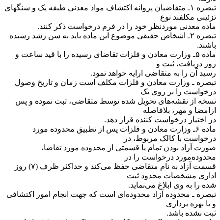
‌تبصره ۱ـ متقاضیان پروانه اکتشاف مواد معدنی طبقه یک و سنگهای
تزئینی مکلفند نوع
ماده معدنی موردنظر خود را در فرم درخواست ذکر کنند.
‌تبصره ۲ـ اشخاص حقیقی موضوع این ماده باید به سن رشد رسیده
باشند.
‌ماده ۵ـ وزارت معادن و فلزات تقاضای رسیده را با قید ساعت و
روز دریافت، ثبت و
رسید آن را به متقاضی ارایه خواهد نمود.
‌تبصره ـ وزارت معادن و فلزات مکلف است زمان و تاریخ وصول
درخواست را بر روی یک
نسخه از نقشه‌های تحویل شده توسط متقاضی، ثبت نموده و پس
از‌امضا و مهر، بلافاصله
در اختیار درخواست کننده قرار دهد.
‌ماده ۶ـ وزارت معادن و فلزات پس از تطبیق محدوده مورد
درخواست با کالک مربوط، در
صورت آزاد بودن تمام یا قسمتی از محدوده مورد تقاضا،
محدوده‌مورد درخواست را در
قسمت آزاد به نام متقاضی حفظ می‌کند و حداکثر ظرف (۷) روز
اداری مشخصات محدود ثبت
شده را به وی ابلاغ می‌نماید.
‌تبصره ـ محدوده آزاد محدوده‌ای است که جهت انجام امور اکتشافی
و یا بهره برداری
ثبت نشده باشد.