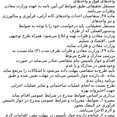
واحدهای فوق و واحدهای
مستقل تحقیقاتی طبق ضوابط این آیین نامه به عهده وزارت معادن
و‌فلزات می‌باشد.
‌ماده ۴۸ـ متقاضیان احداث واحدهای کانه آرایی، فرآوری و متالورژی
و نیز واحدهای
مستقل تحقیقاتی، باید درخواست خود را با توجه به ضوابط
و‌دستورالعملی که از طرف
وزارت معادن و فلزات تهیه و ابلاغ می‌شود، همراه طرح توجیهی
فنی ـ اقتصادی تسلیم
وزارت معادن و فلزات نمایند.
‌ماده ۴۹ـ وزارت معادن و فلزات ظرف مدت (۳) ماه نسبت به
بررسی مدارک و طرح مربوط
اقدام و جواز تأسیس بنام متقاضی صادر می‌نماید در صورت
وجود‌نقص در مدارک و یا عدم
تأیید طرح به متقاضی مهلت داده می‌شود تا اشکالات را مرتفع نماید.
‌ماده ۵۰ـ دارنده جواز تأسیس می‌باید در مهلت تعیین شده و طبق
برنامه زمان بندی
طرح نسبت به انجام عملیات ساختمانی و سایر عملیات اجرایی
جهت اخذ‌پروانه بهره
برداری بر اساس ضوابط مندرج در شرایط عمومی اقدام نماید.
‌تبصره ۱ـ ضوابط، مقررات و شرایط عمومی مندرج در جواز تاسیس
فرآوری جز لاینفک مجوز
و لازم الاجرا می‌باشد.
‌تبصره ۲ـ چنانچه دارنده جواز تأسیس در مهلت مقرر اقدامات لازم