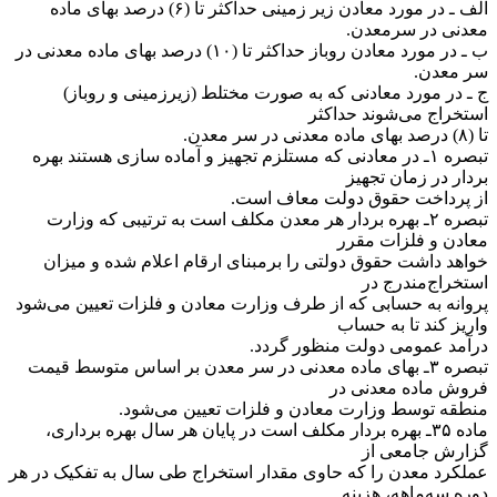
‌الف ـ در مورد معادن زیر زمینی حداکثر تا (۶) درصد بهای ماده
معدنی در سرمعدن.
ب ـ در مورد معادن روباز حداکثر تا (۱۰) درصد بهای ماده معدنی در
سر معدن.
ج ـ در مورد معادنی که به صورت مختلط (‌زیرزمینی و روباز)
استخراج می‌شوند حداکثر
تا (۸) درصد بهای ماده معدنی در سر معدن.
‌تبصره ۱ـ در معادنی که مستلزم تجهیز و آماده سازی هستند بهره
بردار در زمان تجهیز
از پرداخت حقوق دولت معاف است.
‌تبصره ۲ـ بهره بردار هر معدن مکلف است به ترتیبی که وزارت
معادن و فلزات مقرر
خواهد داشت حقوق دولتی را برمبنای ارقام اعلام شده و میزان
استخراج‌مندرج در
پروانه به حسابی که از طرف وزارت معادن و فلزات تعیین می‌شود
واریز کند تا به حساب
درآمد عمومی دولت منظور گردد.
‌تبصره ۳ـ بهای ماده معدنی در سر معدن بر اساس متوسط قیمت
فروش ماده معدنی در
منطقه توسط وزارت معادن و فلزات تعیین می‌شود.
‌ماده ۳۵ـ بهره بردار مکلف است در پایان هر سال بهره برداری،
گزارش جامعی از
عملکرد معدن را که حاوی مقدار استخراج طی سال به تفکیک در هر
دوره سه‌ماهه، هزینه