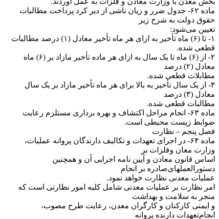
بخش معدن با وزارت معادن و فلزات به عمل آوردند.
‌ماده ۶۲- جدول ضرر و زیان ناشی از دیر کرد پرداخت مطالبات
حقوق دولت به شرح زیر
تعیین می‌شود:
۱- تا (۶) ماه تأخیر به ازای هر ماه تأخیر معادل (۱) درصد مطالبات
قطعی شده.
۲- از (۶) ماه تا یک سال به ازای هر ماده تأخیر مازاد بر (۶) ماه
معادل (۲) درصد
مطابلات قطعی شده.
۳- از یک سال تأخیر به بالا برای هر ماه تأخیر مازاد بر یک سال
معادل (۳) درصد
مطالبات قطعی شده.
‌ماده ۶۳- انجام مراحل اکتشاف و بهره برداری مستلزم رعایت
ضوابط زیست محیطی است.
‌فصل پنجم – نظارت
‌ماده ۶۴- در اجرای تعهدات و تکالیف دارندگان پروانه عملیات،
وزارت معان وفلزات بر
اساس قانون معادن و آیین نامه اجرایی آن و همچنین
دستورالعملهای‌صادره بر انجام
عملیات معدنی نظارت خواهد نمود.
‌امر نظارت بر عملیات معدنی شامل کلیه امور نظارتی است که
منجر به سلامت و بهداشت
و ایمنی کارکنان و کارگران معدن، رعایت طرح مصوب،
انجام‌تعهدات دارنده پروانه