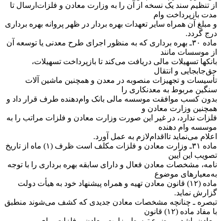
از تنظیم سند یک نسخه از آن را به وزارت معادن و فلزات‌ارسال تا
مدت بازپرداخت وام
و مبلغ آن همراه سایر تعهدات بهره بردار در ظهر پروانه بهره برداری
درج گردد.
‌ماده ۳۰ـ بهره برداری که به منظور اجرای طرح معدنی یا توسعه آن
از موسسات مانند
بانکها تسهیلات مالی دریافت می‌کند تا بازپرداخت تسهیلات،
حق‌جابجایی و انتقال
تأسیسات و تجهیزات منصوبه در معدن و همچنین ماشین آلات
سنگین مربوط به معدنکاری را
بدون کسب موافقت موسسه مالی بانک وام‌دهنده طرف قرار داد و
همچنین وزارت معادن و
فلزات ندارد، در غیر این صورت وزارت معادن و فلزات مراتب را به
موسسه وام دهنده
اعلام می‌نماید تااقدام‌لازم به عمل آورد.
‌ماده ۳۱ـ وزارت معادن و فلزات مکلف است ظرف (۱) ماه از تاریخ
تصویب این آیین
نامه، مشخصات معادن فعال و دارای سابقه بهره برداری را با توجه
به‌معیارهای موضوع
ماده (۱۲) قانون معادن تهیه و همراه پیشنهاد خود به هیأت دولت
گزارش نماید.
‌تبصره ـ چنانچه مشخصات معادن جدیدی که کشف می‌شوند منطبق
با مفاد ماده (۱۲) قانون
معادن باشد، موضوع توسط وزارت معادن و فلزات برای