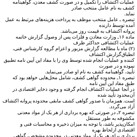
عملیات اکتشاف را تکمیل و در صورت کشف معدن، گواهینامه
کشف به نام عامل منتخب صادر
نماید.
‌تبصره ـ عامل منتخب موظف به پرداخت هزینه‌های مرتبط به عمل
آمده توسط دارنده
پروانه اکتشاف به قیمت روز می‌باشد.
‌ماده ۱۶ـ وزارت معادن و فلزات پس از وصول گزارش خاتمه
عملیات اکتشافی حداکثر ظرف
(۲) ماه با مطالعه گزارش مزبور و اعزام گروه کارشناس فنی،
انطباق‌گزارش اکتشاف
کننده و عملیات انجام شده توسط وی را با مفاد این آیین نامه تطبیق
نموده و در صورت
تأیید، گواهینامه کشف به نام او صادر می‌نماید.
‌تبصره ۱ـ محدوده گواهی کشف، شامل محل‌هایی خواهد بود که
طبق مفاد این آیین نامه
در آنجا عملیات اکتشاف انجام گرفته و وجود ذخایر اقتصادی در
آن‌محدود تأیید شده
است. همزمان با صدور گواهی کشف مابقی محدوده پروانه اکتشاف
آزاد می‌گردد.
‌تبصره ۲ـ در صورتی که بهره برداری از هر یک از مواد معدنی
مکشوفه به طور مستقل
امکان‌پذیر باشد، با توجه به میزان ذخیره و محاسبات فنی و
اقتصادی از‌لحاظ بهره
برداری برای هر یک از مواد معدنی در محدوده مشخص، گواهی